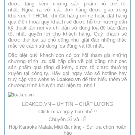
được tặng kèm những sản phẩm hỗ trợ tốt
nhất. Ngoài ra với các đơn hàng được giao trong
khu vực TP.HCM, khi đặt hàng online hoặc đặt hàng
qua điện thoại quý khách sẽ được hỗ trợ hướng dẫn
kỹ thuật tận nơi và chỉ dẫn sử dụng loa để bảo đảm
tốt nhất quyền lợi cho khách hàng. Quý khách sẽ
được thử loa tại chỗ cũng như giải đáp những thắc
mắc về cách sử dụng loa đúng và tốt nhất.
Đặc biệt quý khách còn có cơ hội tham gia những
chương trình ưu đãi hấp dẫn về giá cũng như các
sản phẩm quà tặng đi kèm, được tổ chức thường
xuyên tại công ty. Hãy gọi ngay vào số hotline hay
truy cập vào website
Loakeo.vn
để tìm hiểu thêm về
chương trình khuyến mãi hiện tại nhé !
LOAKEO.VN – UY TÍN – CHẤT LƯỢNG
Click mua ngay bạn nhé !!
Chuyên SỈ và LẺ
- Sự lựa chọn hoàn
Hộp Karaoke Malata Midi đa năng
hảo