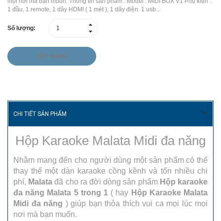
mọi nơi mà bạn muốn. Thông tin sản phẩm : Model : MIDI BOX V1 Phụ kiện :
1 đầu, 1 remote, 1 dây HDMI ( 1 mét ), 1 dây điện. 1 usb...
Số lượng:
HẾT HÀNG
CHI TIẾT SẢN PHẨM
Hộp Karaoke Malata Midi đa năng
Nhằm mang đến cho người dùng một sản phẩm có thể
thay thế một dàn karaoke cồng kềnh và tốn nhiều chi
phí,
Malata
đã cho ra đời dòng sản phẩm
Hộp karaoke
đa năng Malata 5 trong 1
( hay
Hộp Karaoke Malata
Midi đa năng
) giúp bạn thỏa thích vui ca mọi lúc mọi
nơi mà bạn muốn.