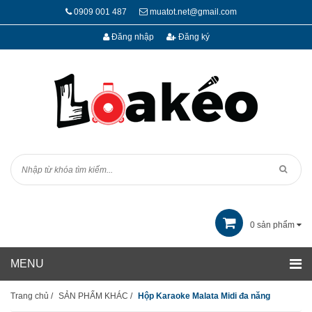
0909 001 487
muatot.net@gmail.com
Đăng nhập
Đăng ký
0
sản phẩm
Trang chủ
/
SẢN PHẨM KHÁC
/
Hộp Karaoke Malata Midi đa năng