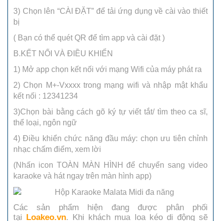
3) Chọn lên “CÀI ĐẶT” để tải ứng dụng về cài vào thiết
bị
( Bạn có thể quét QR để tìm app và cài đặt )
B.KẾT NỐI VÀ ĐIỀU KHIỂN
1) Mở app chọn kết nối với mạng Wifi của máy phát ra
2) Chọn M+-Vxxxx trong mạng wifi và nhập mật khẩu
kết nối : 12341234
3)Chọn bài bằng cách gõ ký tự viết tắt/ tìm theo ca sĩ,
thể loại, ngôn ngữ
4) Điều khiển chức năng đầu máy: chọn ưu tiên chỉnh
nhạc chấm điểm, xem lời
(Nhấn icon TOÀN MÀN HÌNH để chuyển sang video
karaoke và hát ngay trên màn hình app)
Các sản phẩm hiện đang được phân phối
tại
Loakeo.vn
. Khi khách mua loa kéo di động sẽ