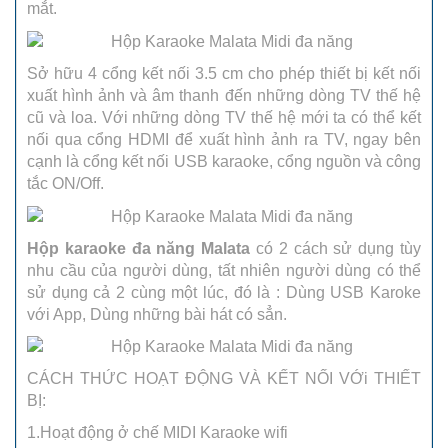
mắt.
Sở hữu 4 cổng kết nối 3.5 cm cho phép thiết bị kết nối
xuất hình ảnh và âm thanh đến những dòng TV thế hệ
cũ và loa. Với những dòng TV thế hệ mới ta có thể kết
nối qua cổng HDMI để xuất hình ảnh ra TV, ngay bên
cạnh là cổng kết nối USB karaoke, cổng nguồn và công
tắc ON/Off.
Hộp karaoke đa năng Malata
có 2 cách sử dụng tùy
nhu cầu của người dùng, tất nhiên người dùng có thể
sử dụng cả 2 cùng một lúc, đó là : Dùng USB Karoke
với App, Dùng những bài hát có sẳn.
CÁCH THỨC HOẠT ĐỘNG VÀ KẾT NỐI VỚi THIẾT
BỊ:
1.Hoạt động ở chế MIDI Karaoke wifi