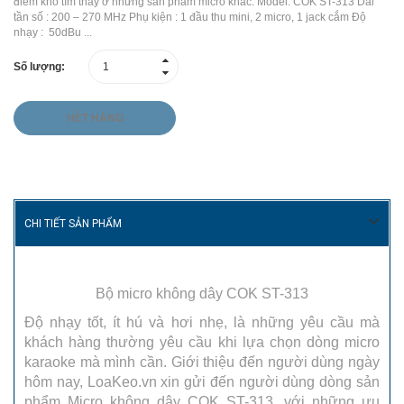
điểm khó tìm thấy ở những sản phẩm micro khác. Model: COK ST-313 Dải
tần số : 200 – 270 MHz Phụ kiện : 1 đầu thu mini, 2 micro, 1 jack cắm Độ
nhạy : 50dBu ...
Số lượng:
HẾT HÀNG
CHI TIẾT SẢN PHẨM
Bộ micro không dây COK ST-313
Độ nhạy tốt, ít hú và hơi nhẹ, là những yêu cầu mà
khách hàng thường yêu cầu khi lựa chọn dòng micro
karaoke mà mình cần. Giới thiệu đến người dùng ngày
hôm nay, LoaKeo.vn xin gửi đến người dùng dòng sản
phẩm Micro không dây COK ST-313, với những ưu