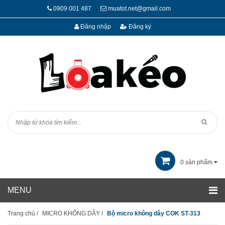
0909 001 487
muatot.net@gmail.com
Đăng nhập
Đăng ký
0
sản phẩm
Trang chủ
/
MICRO KHÔNG DÂY
/
Bộ micro không dây COK ST-313