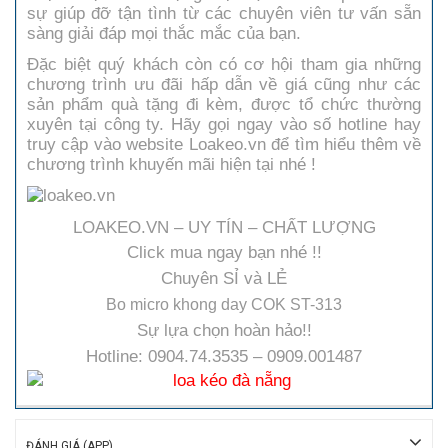
sự giúp đỡ tận tình từ các chuyên viên tư vấn sẵn
sàng giải đáp mọi thắc mắc của bạn.
Đặc biệt quý khách còn có cơ hội tham gia những
chương trình ưu đãi hấp dẫn về giá cũng như các
sản phẩm quà tặng đi kèm, được tổ chức thường
xuyên tại công ty. Hãy gọi ngay vào số hotline hay
truy cập vào website Loakeo.vn để tìm hiểu thêm về
chương trình khuyến mãi hiện tại nhé !
LOAKEO.VN – UY TÍN – CHẤT LƯỢNG
Click mua ngay bạn nhé !!
Chuyên SỈ và LẺ
Bo micro khong day COK ST-313
Sự lựa chọn hoàn hảo!!
Hotline: 0904.74.3535 – 0909.001487
ĐÁNH GIÁ (APP)