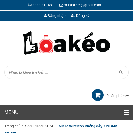
0909 001 487
muatot.net@gmail.com
Đăng nhập
Đăng ký
0
sản phẩm
Trang chủ
/
SẢN PHẨM KHÁC
/
Micro Wireless không dây XINGMA