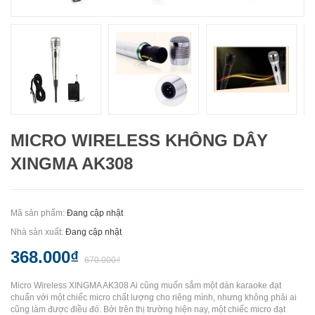
MICRO WIRELESS KHÔNG DÂY
XINGMA AK308
Mã sản phẩm:
Đang cập nhật
Nhà sản xuất:
Đang cập nhật
368.000₫
670.000₫
Micro Wireless XINGMA AK308 Ai cũng muốn sắm một dàn karaoke đạt
chuẩn với một chiếc micro chất lượng cho riêng mình, nhưng không phải ai
cũng làm được điều đó. Bởi trên thị trường hiện nay, một chiếc micro đạt