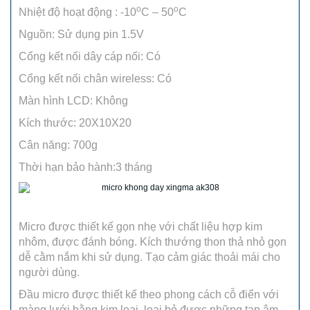
o
o
Nhiệt độ hoạt động : -10
C – 50
C
Nguồn: Sử dụng pin 1.5V
Cổng kết nối dây cáp nối: Có
Cổng kết nối chân wireless: Có
Màn hình LCD: Không
Kích thước: 20X10X20
Cân năng: 700g
Thời hạn bảo hành:3 tháng
Micro được thiết kế gọn nhẹ với chất liệu hợp kim
nhôm, được đánh bóng. Kích thướng thon thả nhỏ gọn
dễ cằm nắm khi sử dụng. Tạo cảm giác thoải mái cho
người dùng.
Đầu micro được thiết kế theo phong cách cỗ điển với
màng lưới bằng kim loại, loại bỏ được những tạp âm.