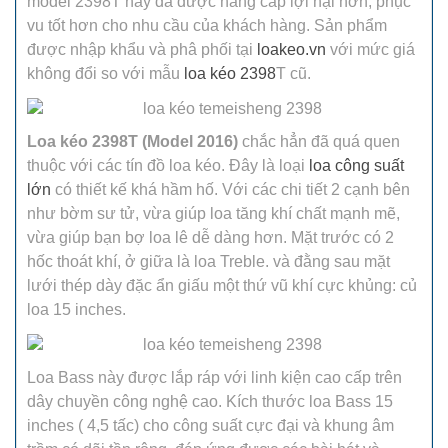
model 2398T nay đã được nâng cấp lợi hại hơn, phục
vu tốt hơn cho nhu cầu của khách hàng. Sản phẩm
được nhập khẩu và phâ phối tại
loakeo.vn
với mức giá
không đổi so với mẫu
loa kéo 2398
T cũ.
Loa kéo 2398T (Model 2016)
chắc hẳn đã quá quen
thuộc với các tín đồ loa kéo. Đây là loại
loa công suất
lớn
có thiết kế khá hầm hố. Với các chi tiết 2 cạnh bên
như bờm sư tử, vừa giúp loa tăng khí chất mạnh mẽ,
vừa giúp bạn bợ loa lê dễ dàng hơn. Mặt trước có 2
hốc thoát khí, ở giữa là loa Treble. và đằng sau mặt
lưới thép dày đặc ẩn giấu một thứ vũ khí cực khủng: củ
loa 15 inches.
Loa Bass này được lắp ráp với linh kiện cao cấp trên
dây chuyền công nghệ cao. Kích thước loa Bass 15
inches ( 4,5 tấc) cho công suất cực đại và khung âm