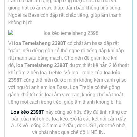
trầm có dãi tần rộng, đáp ứng được các bài hát và
giọng hát có âm vực thấp, đảm bảo không bị ù tiếng.
Ngoài ra Bass còn đập rất chắc tiếng, giúp âm thanh
không bị rè.
Vì
loa Temeisheng 2398T
có chất âm bass đập rất
"gấu", nếu đứng gần có thể nghe rõ tiếng dập khí dập
rất mạnh sau bảng mạch. Cho nên để giảm lực khí
đó,
loa Temeisheng 2398T
được thiết kế hẳn 2 lỗ thoát
khí nằm 2 bên loa Treble. Và loa Treble của
loa kéo
2398T
cũng thể hiện được mình không kém cạnh gì so
với người anh em loa Bass. Loa Treble có thể gồng
gánh khá tốt các loại âm vực cao, khống chế và thoát
tiếng một cách trong trẻo, giúp âm thanh không bị hú.
Loa kéo 2398T
này cũng sở hữu đầy đủ tính năng cơ
bản của một chiếc loa kéo. Đó là các kết nối cắm dây
AUX với cổng 3.5mm x 2 đầu, đọc USB, đọc thẻ nhớ,
và phát nhạc qua chế độ LINE IN.