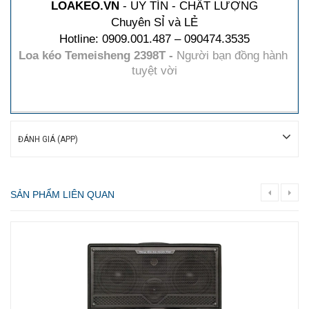
LOAKEO.VN
 - UY TÍN - CHẤT LƯỢNG
Chuyên SỈ và LẺ
Hotline: 0909.001.487 – 090474.3535
Loa k
éo
 Temeisheng 2398T - 
Người bạn đồng hành 
tuyệt vời
ĐÁNH GIÁ (APP)
SẢN PHẨM LIÊN QUAN