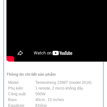
Thông tin chi tiết sản phẩm
Model
Temeisheng 2398T (model 2016)
Phụ kiện
1 remote, 2 micro không dây
Công suất
500W
Bass
40cm , 15 inches
Equalizer
Không