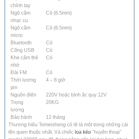
chỉnh tay
Ngõ cắm
Có (6.5mm)
nhạc cụ
Ngõ cắm
Có (6.5mm)
micro
Bluetooth
Có
Cổng USB
Có
Khe cắm thẻ
Có
nhớ
Đài FM
Có
Thời lượng
4 – 8 giờ
pin
Nguồn điện
220V hoặc bình ắc quy 12V
Trọng
20KG
lượng
Bảo hành
12 tháng
Thương hiệu Temeisheng có lẽ là một trong những cái
tên quen thuộc nhất. Và chiếc
loa kéo
"huyền thoại"