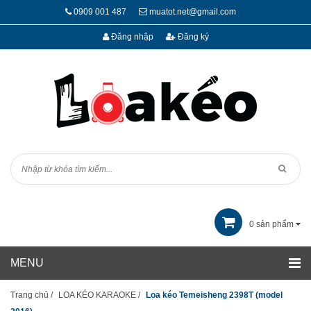
0909 001 487
muatot.net@gmail.com
Đăng nhập
Đăng ký
0
sản phẩm
Trang chủ
/
LOA KÉO KARAOKE
/
Loa kéo Temeisheng 2398T (model