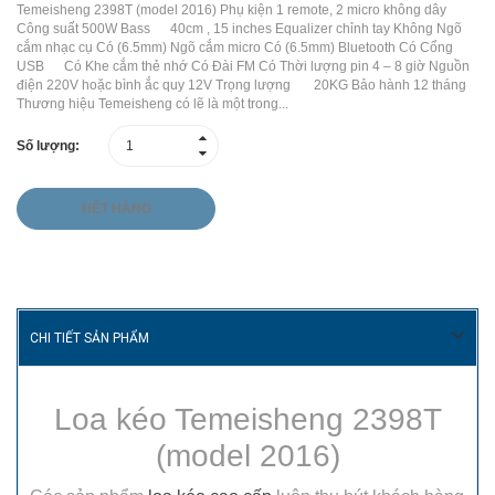
Temeisheng 2398T (model 2016) Phụ kiện 1 remote, 2 micro không dây
Công suất 500W Bass 40cm , 15 inches Equalizer chỉnh tay Không Ngõ
cắm nhạc cụ Có (6.5mm) Ngõ cắm micro Có (6.5mm) Bluetooth Có Cổng
USB Có Khe cắm thẻ nhớ Có Đài FM Có Thời lượng pin 4 – 8 giờ Nguồn
điện 220V hoặc bình ắc quy 12V Trọng lượng 20KG Bảo hành 12 tháng
Thương hiệu Temeisheng có lẽ là một trong...
Số lượng:
HẾT HÀNG
CHI TIẾT SẢN PHẨM
Loa kéo Temeisheng 2398T
(model 2016)