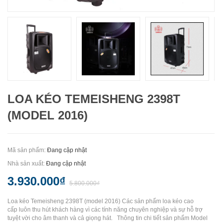
LOA KÉO TEMEISHENG 2398T
(MODEL 2016)
Mã sản phẩm:
Đang cập nhật
Nhà sản xuất:
Đang cập nhật
3.930.000₫
5.800.000₫
Loa kéo Temeisheng 2398T (model 2016) Các sản phẩm loa kéo cao
cấp luôn thu hút khách hàng vì các tính năng chuyên nghiệp và sự hỗ trợ
tuyệt vời cho âm thanh và cả giọng hát. Thông tin chi tiết sản phẩm Model