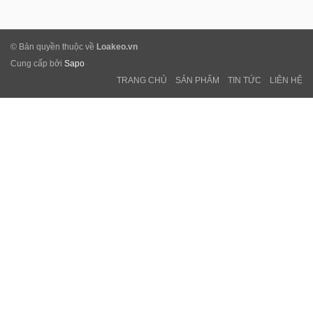
© Bản quyền thuộc về
Loakeo.vn
Cung cấp bởi
Sapo
TRANG CHỦ
SẢN PHẨM
TIN TỨC
LIÊN HỆ