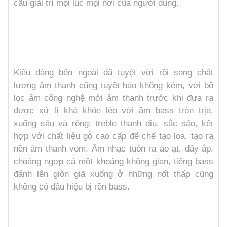
cầu giải trí mọi lúc mọi nơi của người dung.
Kiểu dáng bên ngoài đã tuyệt vời rồi song chât
lượng âm thanh cũng tuyệt hảo không kém, với bộ
lọc âm công nghệ mới âm thanh trước khi đưa ra
được xử lí khá khóe léo với âm bass tròn trịa,
xuống sâu và rộng; treble thanh dịu, sắc sảo, kết
hợp với chất liệu gỗ cao cấp để chế tạo loa, tạo ra
nền âm thanh vom. Âm nhạc tuôn ra ào ạt, đầy ắp,
choáng ngợp cả một khoảng không gian, tiếng bass
đánh lên giòn giã xuống ở những nốt thấp cũng
không có dấu hiệu bị rền bass.