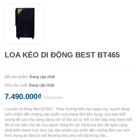
LOA KÉO DI ĐỘNG BEST BT465
Mã sản phẩm:
Đang cập nhật
Nhà sản xuất:
Đang cập nhật
7.490.000₫
9.500.000₫
Loa kéo di động Best BT465 Theo hướng hiện đại ngày nay, người dùng
luôn nhắm đến những sản phẩm vừa mang tính tiện dụng, vừa đạt chất
lượng để sao cho xứng đáng với số tiền bỏ ra. Để có thể đáp ứng được hết
tất cả các yêu cầu đó của người dùng thì các hãng loa kéo đã ngày càng
phát triển mạnh hơn đưa các sản phẩm của mình đến những tầm cao mới
hơn, trong đó Best là một thương hiệu khá nổi bật trong việc...