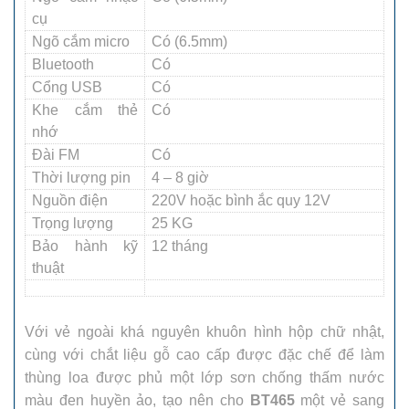
cụ
Ngõ cắm micro
Có (6.5mm)
Bluetooth
Có
Cổng USB
Có
Khe cắm thẻ
Có
nhớ
Đài FM
Có
Thời lượng pin
4 – 8 giờ
Nguồn điện
220V hoặc bình ắc quy 12V
Trọng lượng
25
KG
Bảo hành kỹ
12 tháng
thuật
Với vẻ ngoài khá nguyên khuôn hình hộp chữ nhật,
cùng với chắt liệu gỗ cao cấp được đặc chế để làm
thùng loa được phủ một lớp sơn chống thấm nước
màu đen huyền ảo, tạo nên cho
BT465
một vẻ sang