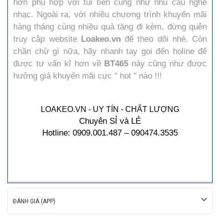
hơn phù hợp với túi tiền cũng như nhu cầu nghe
nhạc. Ngoài ra, với nhiều chương trình khuyến mãi
hàng tháng cùng nhiều quà tặng đi kèm, đừng quên
truy cập website
Loakeo.vn
để theo dõi nhé. Còn
chần chừ gì nữa, hãy nhanh tay gọi đến holine để
được tư vấn kĩ hơn về
BT465
này cũng như được
hưởng giá khuyến mãi cực " hot " nào !!!
LOAKEO.VN - UY TÍN - CHẤT LƯỢNG
Chuyên SỈ và LẺ
Hotline: 0909.001.487 – 090474.3535
ĐÁNH GIÁ (APP)