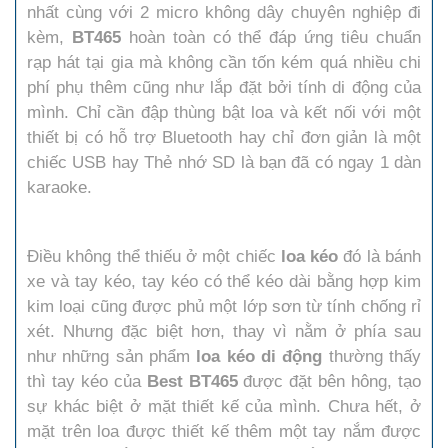
nhất cùng với 2 micro không dây chuyên nghiệp đi
kèm,
BT465
hoàn toàn có thể đáp ứng tiêu chuẩn
rạp hát tại gia mà không cần tốn kém quá nhiều chi
phí phụ thêm cũng như lắp đặt bởi tính di động của
mình. Chỉ cần đập thùng bật loa và kết nối với một
thiết bị có hỗ trợ Bluetooth hay chỉ đơn giản là một
chiếc USB hay Thẻ nhớ SD là bạn đã có ngay 1 dàn
karaoke.
Điều không thể thiếu ở một chiếc
loa kéo
đó là bánh
xe và tay kéo, tay kéo có thể kéo dài bằng hợp kim
kim loại cũng được phủ một lớp sơn từ tính chống rỉ
xét. Nhưng đặc biệt hơn, thay vì nằm ở phía sau
như những sản phẩm
loa kéo di động
thường thấy
thì tay kéo của
Best
BT465
được đặt bên hông, tạo
sự khác biệt ở mặt thiết kế của mình. Chưa hết, ở
mặt trên loa được thiết kế thêm một tay nắm được