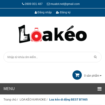
0909 001 487
muatot.net@gmail.com
Đăng nhập
Đăng ký
0
sản phẩm
Trang chủ
/
LOA KÉO KARAOKE
/
Loa kéo di động BEST BT465