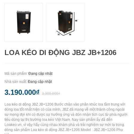
LOA KÉO DI ĐỘNG JBZ JB+1206
Mã sản phẩm:
Đang cập nhật
Nhà sản xuất:
Đang cập nhật
3.190.000₫
3.300.000₫
Loa kéo di động JBZ JB+1206 Bước chân vào phân khúc loa tầm trung với
dòng loa tốt nhất hiện có của mình, JBZ đã mang về một thành công ngoài
sự mong đợi khi có được sự hưởng ứng và đón nhận tích cực từ phía người
tiêu dùng tại thị trường loa kéo Việt Nam. Nay sản phẩm ấy đã đến
Loakeo.vn, vì vậy hãy cùng nhau khám phá và trải nghiệm sự mới lạ trong
dòng sản phẩm Loa kéo di động JBZ JB+1206 Model : JBZ JB+1206 Phụ