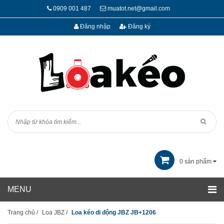
0909 001 487
muatot.net@gmail.com
Đăng nhập
Đăng ký
0
sản phẩm
Trang chủ
/
Loa JBZ
/
Loa kéo di động JBZ JB+1206