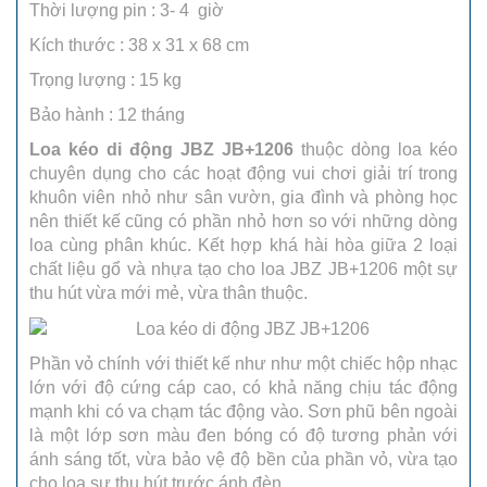
Thời lượng pin : 3- 4 giờ
Kích thước : 38 x 31 x 68 cm
Trọng lượng : 15 kg
Bảo hành : 12 tháng
Loa kéo di động JBZ JB+1206
thuộc dòng loa kéo
chuyên dụng cho các hoạt động vui chơi giải trí trong
khuôn viên nhỏ như sân vườn, gia đình và phòng học
nên thiết kế cũng có phần nhỏ hơn so với những dòng
loa cùng phân khúc. Kết hợp khá hài hòa giữa 2 loại
chất liệu gổ và nhựa tạo cho loa JBZ JB+1206 một sự
thu hút vừa mới mẻ, vừa thân thuộc.
Phần vỏ chính với thiết kế như như một chiếc hộp nhạc
lớn với độ cứng cáp cao, có khả năng chịu tác động
mạnh khi có va chạm tác động vào. Sơn phũ bên ngoài
là một lớp sơn màu đen bóng có độ tương phản với
ánh sáng tốt, vừa bảo vệ độ bền của phần vỏ, vừa tạo
cho loa sự thu hút trước ánh đèn.