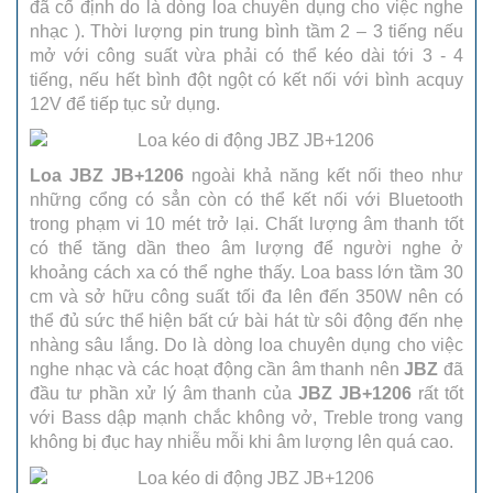
đã cố định do là dòng loa chuyên dụng cho việc nghe
nhạc ). Thời lượng pin trung bình tầm 2 – 3 tiếng nếu
mở với công suất vừa phải có thể kéo dài tới 3 - 4
tiếng, nếu hết bình đột ngột có kết nối với bình acquy
12V để tiếp tục sử dụng.
Loa JBZ JB+1206
ngoài khả năng kết nối theo như
những cổng có sẳn còn có thể kết nối với Bluetooth
trong phạm vi 10 mét trở lại. Chất lượng âm thanh tốt
có thể tăng dần theo âm lượng để người nghe ở
khoảng cách xa có thể nghe thấy. Loa bass lớn tầm 30
cm và sở hữu công suất tối đa lên đến 350W nên có
thể đủ sức thể hiện bất cứ bài hát từ sôi động đến nhẹ
nhàng sâu lắng. Do là dòng loa chuyên dụng cho việc
nghe nhạc và các hoạt động cần âm thanh nên
JBZ
đã
đầu tư phần xử lý âm thanh của
JBZ JB+1206
rất tốt
với Bass dập mạnh chắc không vở, Treble trong vang
không bị đục hay nhiễu mỗi khi âm lượng lên quá cao.