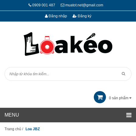
0909 001 487
muatot.net@gmail.com
Đăng nhập
Đăng ký
0
sản phẩm
Trang chủ
/
Loa JBZ