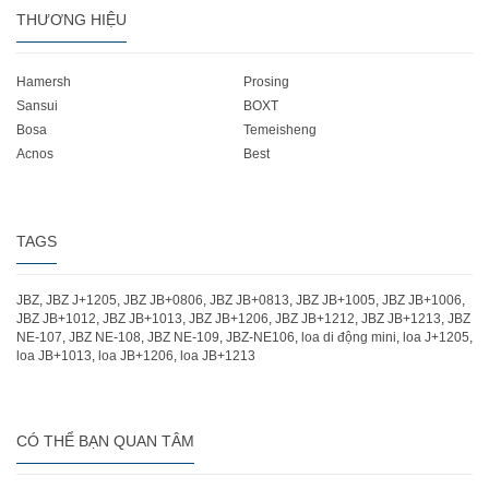
THƯƠNG HIỆU
Hamersh
Prosing
Sansui
BOXT
Bosa
Temeisheng
Acnos
Best
TAGS
JBZ
,
JBZ J+1205
,
JBZ JB+0806
,
JBZ JB+0813
,
JBZ JB+1005
,
JBZ JB+1006
,
JBZ JB+1012
,
JBZ JB+1013
,
JBZ JB+1206
,
JBZ JB+1212
,
JBZ JB+1213
,
JBZ
NE-107
,
JBZ NE-108
,
JBZ NE-109
,
JBZ-NE106
,
loa di động mini
,
loa J+1205
,
loa JB+1013
,
loa JB+1206
,
loa JB+1213
CÓ THỂ BẠN QUAN TÂM