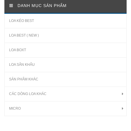
DANH MỤC SẢN PHẨM
LOA KÉO BEST
LOA BEST ( NEW )
LOA BOXT
LOA SÂN KHẤU
SẢN PHẨM KHÁC
CÁC DÒNG LOA KHÁC
MICRO