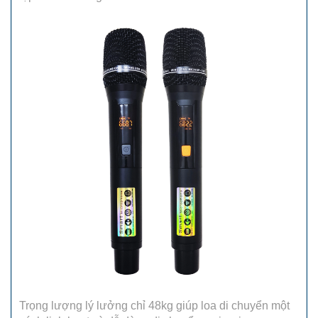
Trọng lượng lý lưởng chỉ 48kg giúp loa di chuyển một