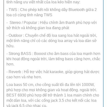
tính năng ưu việt nhất của loa kéo hiện nay:
- TWS : Cho phép kết nôi không dây Bluetooth giữa 2
loa có cùng tính năng TWS
- Stereo / Popular : Hiệu chỉnh âm thanh phù hợp với
sở thích và không gian loa đang phát
- Outdoor : Chuyển chế độ loa sang loa hát ngoài trời,
một tính năng chỉ có các dòng loa array và loa dàn sở
hữu.
- Strong BASS : Booost cho âm bass của loa mạnh hơn
khi hoạt động ngoài trời, làm tiếng bass căng hơn, chắc
hơn.
- Reverb : Hỗ trợ việc hát karaoke, giúp giọng hát dược
cao hơn và nhẹ hơn.
Loa bass 50 cm, cho công suất tối đa lên tới 1000W,
phù hợp cho mọi không gian và hoạt động. ngoài trời.
BEST 6930 phù hợp để trở thành 1 loa main chính cho
một dàn loa, với các cổng jack 3.5 cho kết nối các loa
và jack 6.5 cho nhạc cụ.