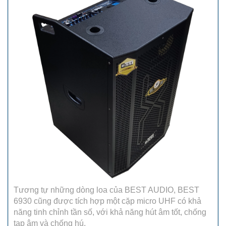
Tương tự những dòng loa của BEST AUDIO, BEST
6930 cũng được tích hợp một cặp micro UHF có khả
năng tinh chỉnh tần số, với khả năng hút âm tốt, chống
tạp âm và chống hú.