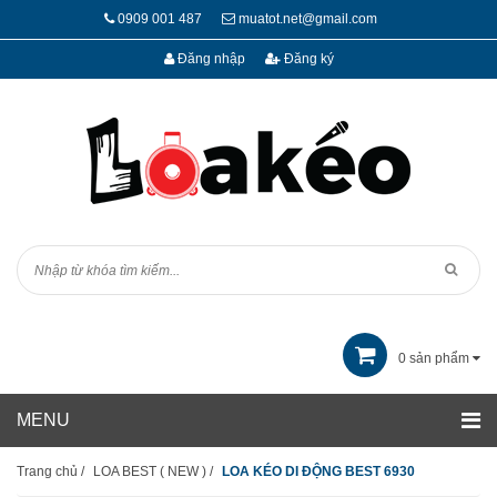
0909 001 487
muatot.net@gmail.com
Đăng nhập
Đăng ký
0
sản phẩm
Trang chủ
/
LOA BEST ( NEW )
/
LOA KÉO DI ĐỘNG BEST 6930