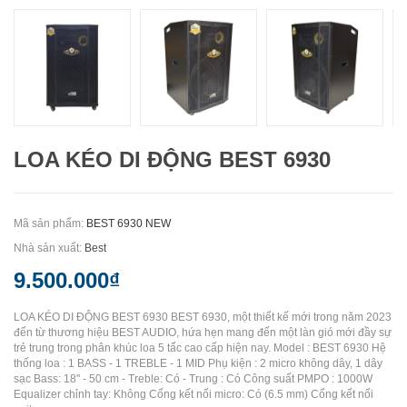
LOA KÉO DI ĐỘNG BEST 6930
Mã sản phẩm:
BEST 6930 NEW
Nhà sản xuất:
Best
9.500.000₫
LOA KÉO DI ĐỘNG BEST 6930 BEST 6930, một thiết kế mới trong năm 2023
đến từ thương hiệu BEST AUDIO, hứa hẹn mang đến một làn gió mới đầy sự
trẻ trung trong phân khúc loa 5 tấc cao cấp hiện nay. Model : BEST 6930 Hệ
thống loa : 1 BASS - 1 TREBLE - 1 MID Phụ kiện : 2 micro không dây, 1 dây
sạc Bass: 18'' - 50 cm - Treble: Có - Trung : Có Công suất PMPO : 1000W
Equalizer chỉnh tay: Không Cổng kết nối micro: Có (6.5 mm) Cổng kết nối