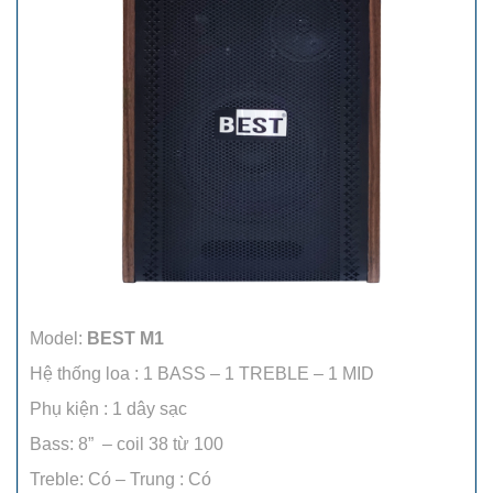
Model:
BEST M1
Hệ thống loa : 1 BASS – 1 TREBLE – 1 MID
Phụ kiện : 1 dây sạc
Bass: 8” – coil 38 từ 100
Treble: Có – Trung : Có