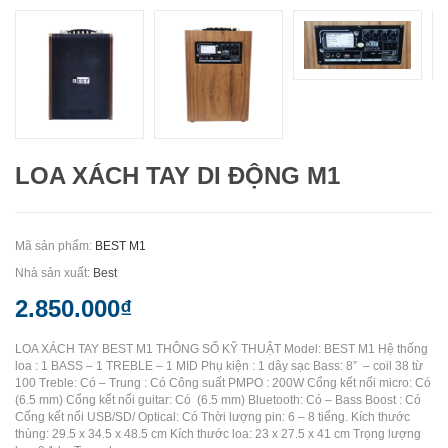
LOA XÁCH TAY DI ĐỘNG M1
Mã sản phẩm:
BEST M1
Nhà sản xuất:
Best
2.850.000₫
LOA XÁCH TAY BEST M1 THÔNG SỐ KỸ THUẬT Model: BEST M1 Hệ thống
loa : 1 BASS – 1 TREBLE – 1 MID Phụ kiện : 1 dây sạc Bass: 8” – coil 38 từ
100 Treble: Có – Trung : Có Công suất PMPO : 200W Cổng kết nối micro: Có
(6.5 mm) Cổng kết nối guitar: Có (6.5 mm) Bluetooth: Có – Bass Boost : Có
Cổng kết nối USB/SD/ Optical: Có Thời lượng pin: 6 – 8 tiếng. Kích thước
thùng: 29.5 x 34.5 x 48.5 cm Kích thước loa: 23 x 27.5 x 41 cm Trọng lượng