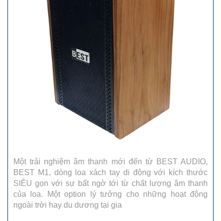
Một trải nghiệm âm thanh mới đến từ BEST AUDIO,
BEST M1, dòng loa xách tay di động với kích thước
SIÊU gọn với sự bất ngờ tới từ chất lượng âm thanh
của loa. Một option lý tưởng cho những hoạt động
ngoài trời hay du dương tại gia