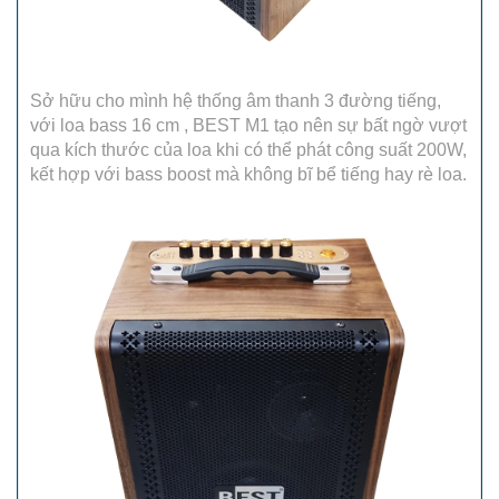
Sở hữu cho mình hệ thống âm thanh 3 đường tiếng,
với loa bass 16 cm , BEST M1 tạo nên sự bất ngờ vượt
qua kích thước của loa khi có thể phát công suất 200W,
kết hợp với bass boost mà không bĩ bể tiếng hay rè loa.