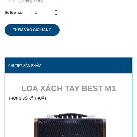
loa :9.1 kg Trọng lượng...
Số lượng:
THÊM VÀO GIỎ HÀNG
CHI TIẾT SẢN PHẨM
LOA XÁCH TAY BEST M1
THÔNG SỐ KỸ THUẬT