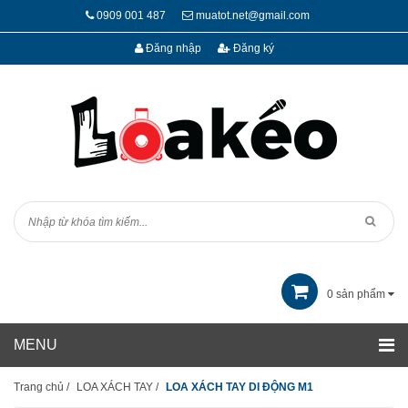
0909 001 487
muatot.net@gmail.com
Đăng nhập
Đăng ký
0
sản phẩm
Trang chủ
/
LOA XÁCH TAY
/
LOA XÁCH TAY DI ĐỘNG M1