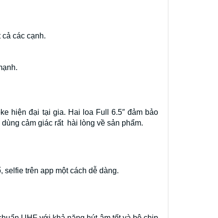
 cả các cạnh.
 mạnh.
hiện đại tại gia. Hai loa Full 6.5″ đảm bảo
ời dùng cảm giác rất hài lòng về sản phẩm.
 selfie trên app một cách dễ dàng.
 chuẩn UHF với khả năng hút âm tốt và bộ chip