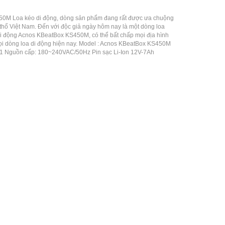
50M Loa kéo di động, dòng sản phẩm đang rất được ưa chuộng
h thổ Việt Nam. Đến với độc giả ngày hôm nay là một dòng loa
i động Acnos KBeatBox KS450M, có thể bất chấp mọi địa hình
ọi dòng loa di động hiện nay. Model : Acnos KBeatBox KS450M
.1 Nguồn cấp: 180~240VAC/50Hz Pin sạc Li-Ion 12V-7Ah