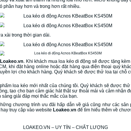
có phần hay hơn và trong hơn rất nhiều.
a xài trong thời gian dài.
i
Loakeo.vn
. Khi khách mua loa kéo di động sẽ được tặng kèm 
M, khi đặt hàng online hoặc đặt hàng qua điện thoại quý khác
quyền lợi cho khách hàng. Quý khách sẽ được thử loa tại chỗ
hẩm loa kéo mới nhất của chúng tôi. Quý khách sẽ được thử lo
òng, tạo cho bạn cảm giác hát thật sự thoải mái và cảm nhận 
n sàng giải đáp mọi thắc mắc của bạn.
 những chương trình ưu đãi hấp dẫn về giá cũng như các sản
e hay truy cập vào website
Loakeo.vn
để tìm hiểu thêm về chươn
LOAKEO.VN – UY TÍN – CHẤT LƯỢNG