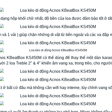
dạng hộp khối chữ nhất, độ bền của loa được đảm bảo tốt ở tất
m và 1 vải ) giúp chặn những di vật từ bên ngoài và các va đập
os KBeatBox KS450M có thể dùng để thay thế một dàn karaoke 
với 2 loa Treble 2″ & 4″ khiến âm vang xa, trong trẻo, cho ngư
ở bất cứ đâu mà không cần wifi hay interne, tùy chỉnh vang số,
laptop và xuất âm thanh ra những loa nhỏ hơn. Micro không dây