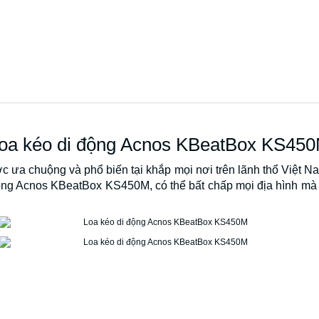
oa kéo di động Acnos KBeatBox KS45
c ưa chuộng và phổ biến tại khắp mọi nơi trên lãnh thổ Việt N
động Acnos KBeatBox KS450M, có thể bất chấp mọi địa hình mà 