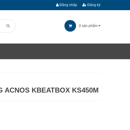
Đăng nhập
Đăng ký
0
sản phẩm
G ACNOS KBEATBOX KS450M