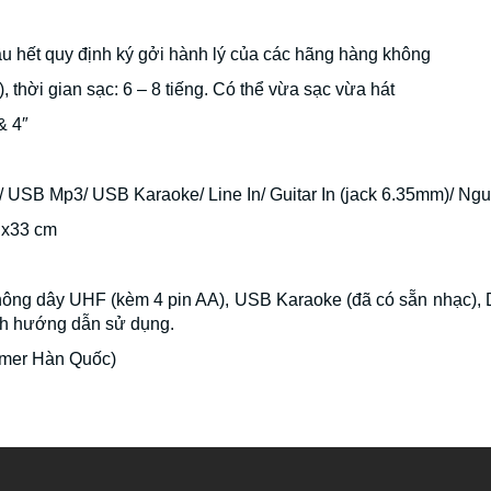
ầu hết quy định ký gởi hành lý của các hãng hàng không
 thời gian sạc: 6 – 8 tiếng. Có thể vừa sạc vừa hát
& 4″
/ USB Mp3/ USB Karaoke/ Line In/ Guitar In (jack 6.35mm)/ Ng
5 x33 cm
không dây UHF (kèm 4 pin AA), USB Karaoke (đã có sẵn nhạc), 
ch hướng dẫn sử dụng.
mmer Hàn Quốc)