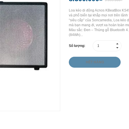
9.699.000₫
Loa kéo di động Acnos KBeatBox KS4
và phổ biến tại khắp mọi nơi trên lãn
“siêu cấp” của Soncamedia, Loa kéo d
mà bạn mang đi, vượt xa hoàn toàn m
Màu sắc: Đen – Thùng gỗ Bluetooth 4
(84Wh)...
Số lượng:
HẾT HÀNG