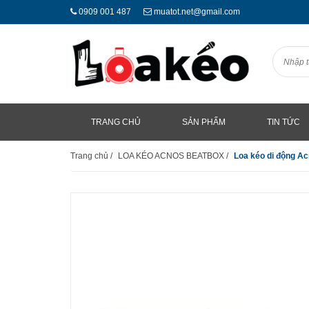
0909 001 487
muatot.net@gmail.com
TRANG CHỦ
SẢN PHẨM
TIN TỨC
Trang chủ
/
LOA KÉO ACNOS BEATBOX
/
Loa kéo di động 