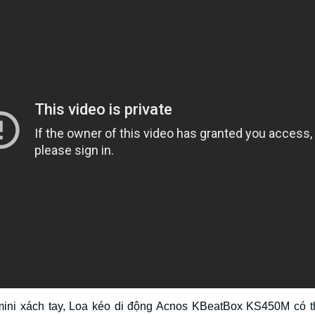
 mini xách tay, Loa kéo di động Acnos KBeatBox KS450M có t