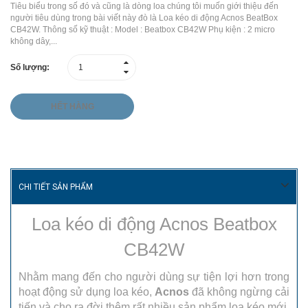
Tiêu biểu trong số đó và cũng là dòng loa chúng tôi muốn giới thiệu đến
người tiêu dùng trong bài viết này đò là Loa kéo di động Acnos BeatBox
CB42W. Thông số kỹ thuật : Model : Beatbox CB42W Phụ kiện : 2 micro
không dây,...
Số lượng:
HẾT HÀNG
CHI TIẾT SẢN PHẨM
Loa kéo di động Acnos Beatbox
CB42W
Nhằm mang đến cho người dùng sự tiện lợi hơn trong
hoạt động sử dụng loa kéo,
Acnos
đã không ngừng cải
tiến và cho ra đời thêm rất nhiều sản phẩm loa kéo mới,