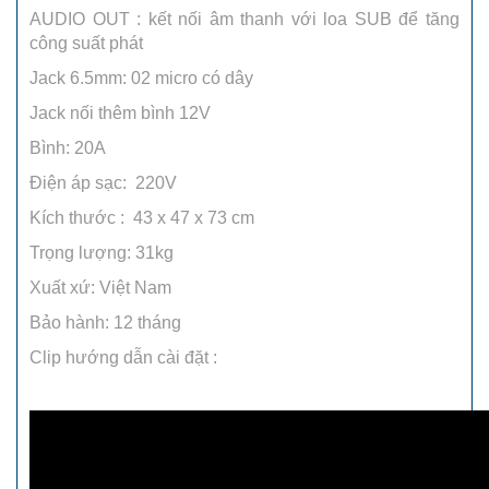
AUDIO OUT : kết nối âm thanh với loa SUB để tăng
công suất phát
Jack 6.5mm: 02 micro có dây
Jack nối thêm bình 12V
Bình: 20A
Điện áp sạc: 220V
Kích thước : 43 x 47 x 73 cm
Trọng lượng: 31kg
Xuất xứ: Việt Nam
Bảo hành: 12 tháng
Clip hướng dẫn cài đặt :