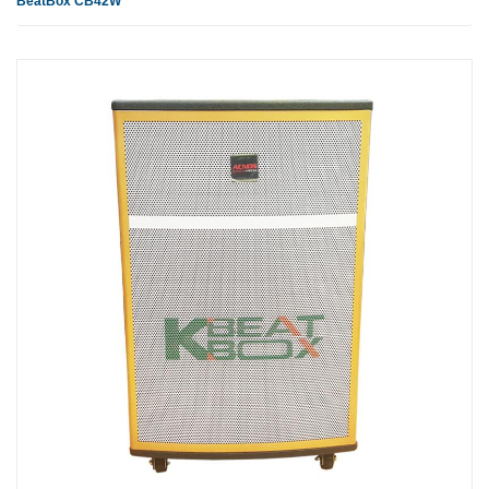
BeatBox CB42W