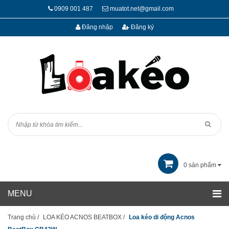
0909 001 487
muatot.net@gmail.com
Đăng nhập
Đăng ký
0
sản phẩm
Trang chủ
/
LOA KÉO ACNOS BEATBOX
/
Loa kéo di động Acnos