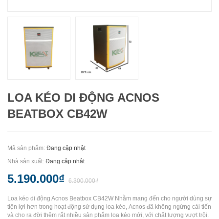
LOA KÉO DI ĐỘNG ACNOS
BEATBOX CB42W
Mã sản phẩm:
Đang cập nhật
Nhà sản xuất:
Đang cập nhật
5.190.000₫
6.300.000₫
Loa kéo di động Acnos Beatbox CB42W Nhằm mang đến cho người dùng sự
tiện lợi hơn trong hoạt động sử dụng loa kéo, Acnos đã không ngừng cải tiến
và cho ra đời thêm rất nhiều sản phẩm loa kéo mới, với chất lượng vượt trội.