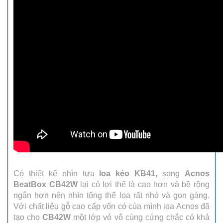
Có thiết kế nhìn tựa
loa kéo KB41
, song
Acnos
BeatBox CB42W
lại có lợi thế là cao hơn và bề rộng
ngắn hơn nên nhìn tổng thể loa rất nhỏ và gọn gàng.
Với chất liệu gỗ cao cấp vốn có của mình loa Acnos đã
tạo cho
CB42W
một lớp vỏ vô cùng cứng chắc có khả