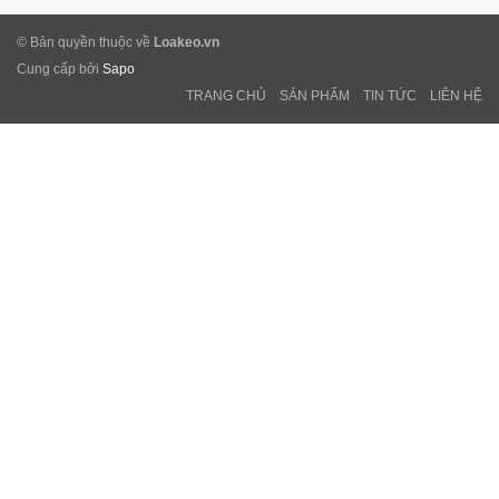
© Bản quyền thuộc về
Loakeo.vn
Cung cấp bởi
Sapo
TRANG CHỦ
SẢN PHẨM
TIN TỨC
LIÊN HỆ