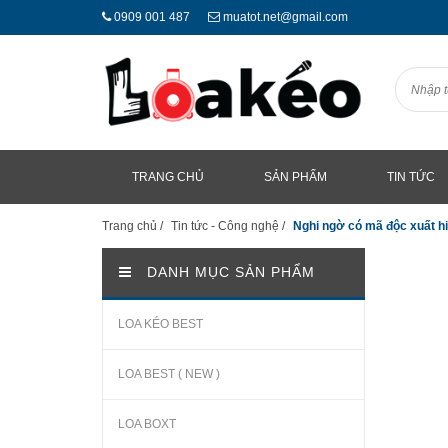
0909 001 487
muatot.net@gmail.com
TRANG CHỦ
SẢN PHẨM
TIN TỨC
Trang chủ
/
Tin tức - Công nghệ
/
Nghi ngờ có mã độc xuất h
DANH MỤC SẢN PHẨM
LOA KÉO BEST
LOA BEST ( NEW )
LOA BOXT