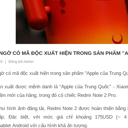
 NGỜ CÓ MÃ ĐỘC XUẤT HIỆN TRONG SẢN PHẨM "
20 | Đăng bởi Admin
gờ có mã độc xuất hiện trong sản phẩm "Apple của Trung Q
n xuất được mệnh danh là “Apple của Trung Quốc” - Xiaom
ẩm mới của hãng, trong đó có chiếc Redmi Note 2 Pro.
hư hình ảnh đăng tải, Redmi Note 2 được hoàn thiện bằng k
ấp. Đặc biệt, với mức giá chỉ khoảng 175USD (~ 4
ablet Android với cấu hình khá ấn tượng.