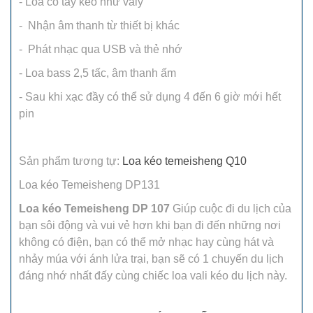
- Loa có tay kéo như valy
- Nhận âm thanh từ thiết bị khác
- Phát nhạc qua USB và thẻ nhớ
- Loa bass 2,5 tấc, âm thanh ấm
- Sau khi xạc đầy có thể sử dụng 4 đến 6 giờ mới hết
pin
Sản phẩm tương tự:
Loa kéo temeisheng Q10
Loa kéo Temeisheng DP131
Loa kéo Temeisheng DP 107
Giúp cuộc đi du lịch của
bạn sôi động và vui vẻ hơn khi bạn đi đến những nơi
không có điện, bạn có thể mở nhạc hay cùng hát và
nhảy múa với ánh lửa trại, bạn sẽ có 1 chuyến du lịch
đáng nhớ nhất đấy cùng chiếc loa vali kéo du lịch này.