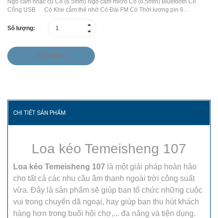
Ngõ cắm nhạc cụ Có (6.5mm) Ngõ cắm micro Có (6.5mm) Bluetooth Có
Cổng USB Có Khe cắm thẻ nhớ Có Đài FM Có Thời lượng pin 6...
Số lượng:
HẾT HÀNG
CHI TIẾT SẢN PHẨM
Loa kéo Temeisheng 107
Loa kéo Temeisheng 107
là một giải pháp hoàn hảo
cho tất cả các nhu cầu âm thanh ngoài trời công suất
vừa. Đây là sản phẩm sẽ giúp bạn tổ chức những cuộc
vui trong chuyến dã ngoại, hay giúp bạn thu hút khách
hàng hơn trong buổi hội chợ,... đa năng và tiện dụng.