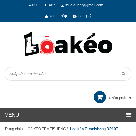
0909 001 487
muatot.net@gmail.com
Đăng nhập
Đăng ký
0
sản phẩm
Trang chủ
/
LOA KÉO TEMEISHENG
/
Loa kéo Temeisheng DP107