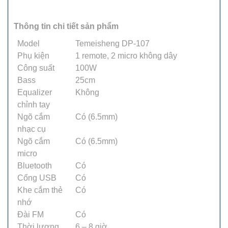
Thông tin chi tiết sản phẩm
Model
Temeisheng DP-107
Phụ kiện
1 remote, 2 micro không dây
Công suất
100W
Bass
25cm
Equalizer
Không
chỉnh tay
Ngõ cắm
Có (6.5mm)
nhạc cụ
Ngõ cắm
Có (6.5mm)
micro
Bluetooth
Có
Cổng USB
Có
Khe cắm thẻ
Có
nhớ
Đài FM
Có
Thời lượng
6 – 8 giờ