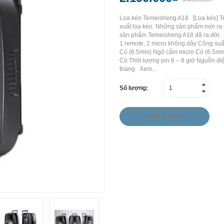
3.450.000₫
Loa kéo Temeisheng A18 [Loa kéo] Te
xuất loa kéo. Những sản phẩm mới ra 
sản phẩm Temeisheng A18 đã ra đời. 
1 remote, 2 micro không dây Công s
Có (6.5mm) Ngõ cắm micro Có (6.5m
Có Thời lượng pin 6 – 8 giờ Nguồn 
tháng Xem...
Số lượng:
HẾT HÀNG