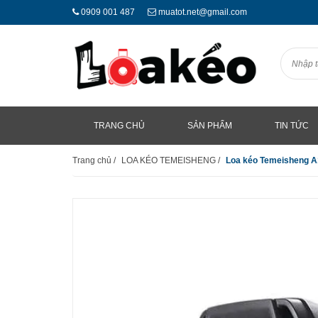
0909 001 487
muatot.net@gmail.com
TRANG CHỦ
SẢN PHẨM
TIN TỨC
Trang chủ
/
LOA KÉO TEMEISHENG
/
Loa kéo Temeisheng A