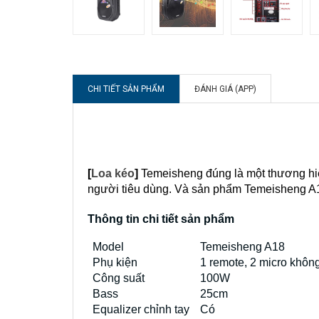
CHI TIẾT SẢN PHẨM
ĐÁNH GIÁ (APP)
[
Loa kéo
]
 Temeisheng đúng là một thương hiệ
người tiêu dùng. Và sản phẩm Temeisheng A1
Thông tin chi tiết sản phẩm
Model
Temeisheng A18
Phụ kiện
1 remote, 2 micro khôn
Công suất
100W
Bass
25cm
Equalizer chỉnh tay
Có