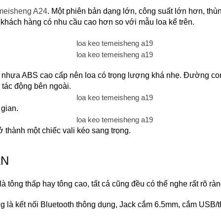
emeisheng A24
. Một phiên bản dạng lớn, công suất lớn hơn, thù
 khách hàng có nhu cầu cao hơn so với mẫu loa kể trên.
 nhựa ABS cao cấp nên loa có trọng lượng khá nhẹ. Đường con
 tác động bên ngoài.
gian.
rở thành một chiếc vali kéo sang trọng.
ẪN
 tông thấp hay tông cao, tất cả cũng đều có thể nghe rất rõ ràng
 là kết nối Bluetooth thông dụng, Jack cắm 6.5mm, cắm USB/thẻ 