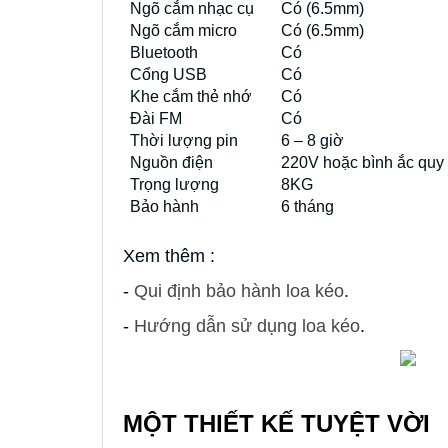
Ngõ cắm nhạc cụ
Có (6.5mm)
Ngõ cắm micro
Có (6.5mm)
Bluetooth
Có
Cổng USB
Có
Khe cắm thẻ nhớ
Có
Đài FM
Có
Thời lượng pin
6 – 8 giờ
Nguồn điện
220V hoặc bình ắc quy
Trọng lượng
8KG
Bảo hành
6 tháng
Xem thêm :
-
Qui định bảo hành loa kéo
.
-
Hướng dẫn sử dụng loa kéo
.
MỘT THIẾT KẾ TUYỆT VỜI