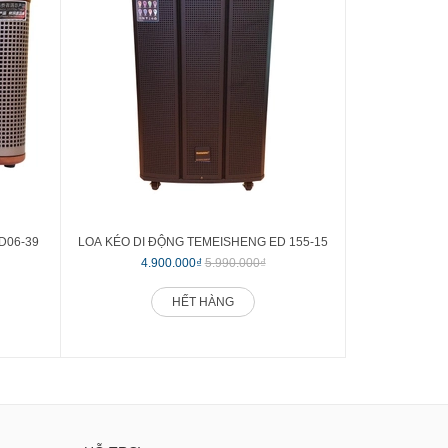
D06-39
LOA KÉO DI ĐỘNG TEMEISHENG ED 155-15
LOA KÉO DI Đ
4.900.000₫
5.990.000₫
5.1
HẾT HÀNG