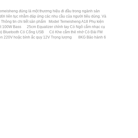
meisheng đúng là một thương hiệu đi đầu trong ngành sản
đời liên tục nhằm đáp ứng các nhu cầu của người tiêu dùng. Và
Thông tin chi tiết sản phẩm Model Temeisheng A18 Phụ kiện
uất 100W Bass 25cm Equalizer chỉnh tay Có Ngõ cắm nhạc cụ
m) Bluetooth Có Cổng USB Có Khe cắm thẻ nhớ Có Đài FM
điện 220V hoặc bình ắc quy 12V Trọng lượng 8KG Bảo hành 6