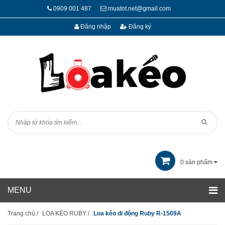
0909 001 487
muatot.net@gmail.com
Đăng nhập
Đăng ký
0
sản phẩm
Trang chủ
/
LOA KÉO RUBY
/
Loa kéo di động Ruby R-1509A