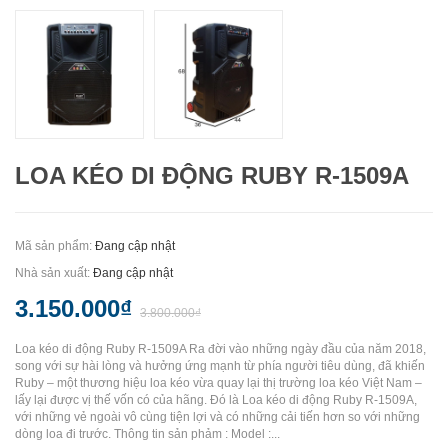
LOA KÉO DI ĐỘNG RUBY R-1509A
Mã sản phẩm:
Đang cập nhật
Nhà sản xuất:
Đang cập nhật
3.150.000₫
3.800.000₫
Loa kéo di động Ruby R-1509A Ra đời vào những ngày đầu của năm 2018,
song với sự hài lòng và hưởng ứng mạnh từ phía người tiêu dùng, đã khiến
Ruby – một thương hiệu loa kéo vừa quay lại thị trường loa kéo Việt Nam –
lấy lại được vị thế vốn có của hãng. Đó là Loa kéo di động Ruby R-1509A,
với những vẻ ngoài vô cùng tiện lợi và có những cải tiến hơn so với những
dòng loa đi trước. Thông tin sản phảm : Model :...