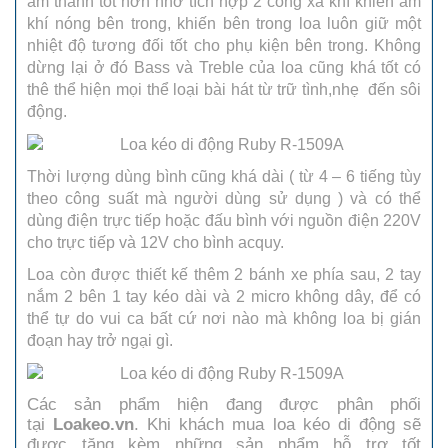
âm thanh tốt hơn nhờ tích hợp 2 cổng xả khí khiến âm
khí nóng bên trong, khiến bên trong loa luôn giữ một
nhiệt độ tương đối tốt cho phụ kiện bên trong. Không
dừng lại ở đó Bass và Treble của loa cũng khá tốt có
thê thể hiện mọi thể loại bài hát từ trữ tình,nhẹ đến sôi
động.
Thời lượng dùng bình cũng khá dài ( từ 4 – 6 tiếng tùy
theo công suất mà người dùng sử dụng ) và có thể
dùng điện trực tiếp hoặc đấu bình với nguồn điện 220V
cho trực tiếp và 12V cho bình acquy.
Loa còn được thiết kế thêm 2 bánh xe phía sau, 2 tay
nắm 2 bên 1 tay kéo dài và 2 micro không dây, để có
thể tự do vui ca bất cứ nơi nào mà không loa bị gián
đoạn hay trở ngại gì.
Các sản phẩm hiện đang được phân phối
tại
Loakeo.vn
. Khi khách mua loa kéo di động sẽ
được tặng kèm những sản phẩm hỗ trợ tốt