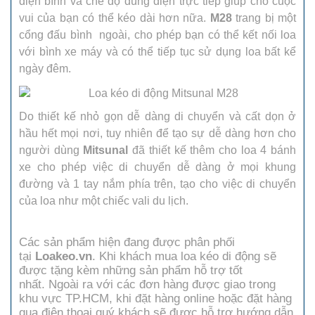
điện bình và chế độ dùng điện trực tiếp giúp cho cuộc
vui của bạn có thể kéo dài hơn nữa.
M28
trang bị một
cổng đấu bình ngoài, cho phép bạn có thể kết nối loa
với bình xe máy và có thể tiếp tục sử dụng loa bất kể
ngày đêm.
Do thiết kế nhỏ gọn dễ dàng di chuyển và cất dọn ở
hầu hết mọi nơi, tuy nhiên để tạo sự dễ dàng hơn cho
người dùng
Mitsunal
đã thiết kế thêm cho loa 4 bánh
xe cho phép việc di chuyển dễ dàng ở mọi khung
đường và 1 tay nắm phía trên, tạo cho việc di chuyển
của loa như một chiếc vali du lịch.
Các sản phẩm hiện đang được phân phối
tại
Loakeo.vn
. Khi khách mua loa kéo di động sẽ
được tặng kèm những sản phẩm hỗ trợ tốt
nhất. Ngoài ra với các đơn hàng được giao trong
khu vực TP.HCM, khi đặt hàng online hoặc đặt hàng
qua điện thoại quý khách sẽ được hỗ trợ hướng dẫn