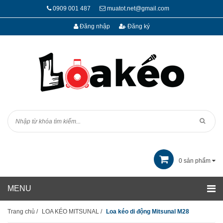
0909 001 487
muatot.net@gmail.com
Đăng nhập
Đăng ký
0
sản phẩm
Trang chủ
/
LOA KÉO MITSUNAL
/
Loa kéo di động Mitsunal M28