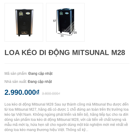
LOA KÉO DI ĐỘNG MITSUNAL M28
Mã sản phẩm:
Đang cập nhật
Nhà sản xuất:
Đang cập nhật
2.990.000₫
3.800.000₫
Loa kéo di động Mitsunal M28 Sau sự thành công mà Mitsunal thu được đến
từ loa Mitsunal M27, hãng đã có được 1 chỗ đứng an toàn trên thị trường loa
kéo tại Việt Nam. Không ngừng phát triển và tiến bộ, hãng tiếp tục cho ra đời
dòng sản phẩm loa kéo di động Mitsunal M28, với cải tiến về chất lượng và
mẫu mã mới lạ, hứa hẹn sẽ cho người dùng một trải nghiệm mới mẻ nhất về
dòng loa kéo mang thương hiệu Việt. Thông số kỹ...