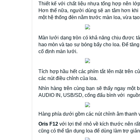
Thiết kế với chất liệu nhựa tổng hợp nên lớ
Hơn thế nữa, người dùng sẽ an tâm hơn khi 
một hệ thống đèn nằm trước màn loa, vừa tạo 
Màn lưới dạng tròn có khả năng chịu được tác
hao mòn và tạo sự bóng bẩy cho loa. Để tăn
cố định màn lưới.
Tích hợp hầu hết các phím tắt lên mặt trên c
các nút điều chỉnh của loa.
Nhìn hàng trên cùng bạn sẽ thấy ngay một b
AUDIO IN, USB/SD, cổng đấu bình với nguồ
Hàng phía dưới gồm các nút chỉnh âm thanh và
Oris F12
với lợi thế nhỏ về kích thước nên rấ
cũng có thể tận dụng loa để dùng làm trợ giản