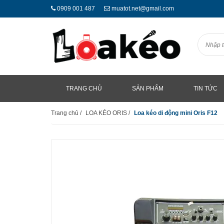
0909 001 487
muatot.net@gmail.com
TRANG CHỦ
SẢN PHẨM
TIN TỨC
Trang chủ
/
LOA KÉO ORIS
/
Loa kéo di động mini Oris F12