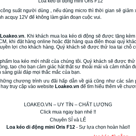
o công suất người dùng , nếu dùng micro thì thời gian sẽ giảm
bình acquy 12V để không làm gián đoạn cuộc vui.
i
Loakeo.vn
. Khi khách mua loa kéo di động sẽ được tặng kèm 
M, khi đặt hàng online hoặc đặt hàng qua điện thoại quý khác
quyền lợi cho khách hàng. Quý khách sẽ được thử loa tại chỗ
hẩm loa kéo mới nhất của chúng tôi. Quý khách sẽ được thử lo
òng, tạo cho bạn cảm giác hát thật sự thoải mái và cảm nhận 
n sàng giải đáp mọi thắc mắc của bạn.
 những chương trình ưu đãi hấp dẫn về giá cũng như các sản
e hay truy cập vào website
Loakeo.vn
để tìm hiểu thêm về chươn
LOAKEO.VN – UY TÍN – CHẤT LƯỢNG
Click mua ngay bạn nhé !!
Chuyên SỈ và LẺ
Loa kéo di động mini Oris F12
- Sự lựa chọn hoàn hảo!!