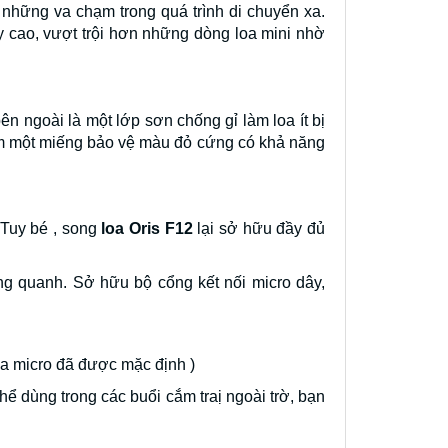
những va chạm trong quá trình di chuyển xa.
 cao, vượt trội hơn những dòng loa mini nhờ
n ngoài là một lớp sơn chống gỉ làm loa ít bị
êm một miếng bảo vệ màu đỏ cứng có khả năng
 Tuy bé , song
loa Oris F12
lại sở hữu đầy đủ
ng quanh. Sở hữu bộ cổng kết nối micro dây,
ủa micro đã được mặc định )
hể dùng trong các buổi cắm traị ngoài trờ, bạn