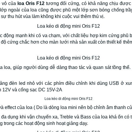
p vỏ của
loa Oris F12
tương đối cứng, có khả năng chịu được 
lớp ngoài của loa cũng được phũ một lớp sơn bóng chống trầy
sự thu hút vùa làm không khi cuộc vui thêm thú vị.
 động mạnh khi có va chạm, với chất liệu hợp kim cứng phũ bê
g độ cứng chắc hơn cho màn lưới nhà sản xuất còn thiết kế th
ủa loa, giúp người dùng dễ dàng thao tác và quan sát tồng thể.
ảng đèn led nhỏ với các phím điều chỉnh khi dùng USB ở xu
n 12V và cổng sạc DC 15V-2A
 effect của loa ( Do là dòng loa mini nên bộ chỉnh âm thanh c
t đa dụng khi vận chuyển xa, Treble và Bass của loa khá ổn có t
g trong các hoạt động sinh hoạt giảng dạy.