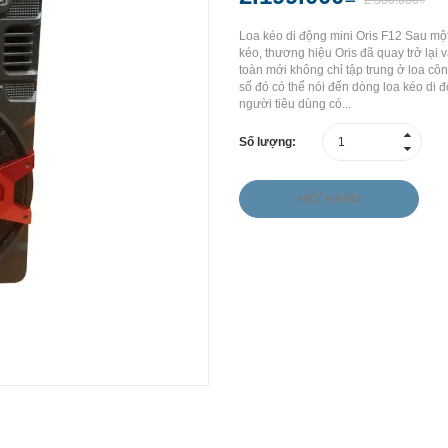
2.500.000₫
Loa kéo di động mini Oris F12 Sau một
kéo, thương hiệu Oris đã quay trở lại
toàn mới không chỉ tập trung ở loa cô
số đó có thể nói đến dòng loa kéo di
người tiêu dùng có...
Số lượng:
HẾT HÀNG