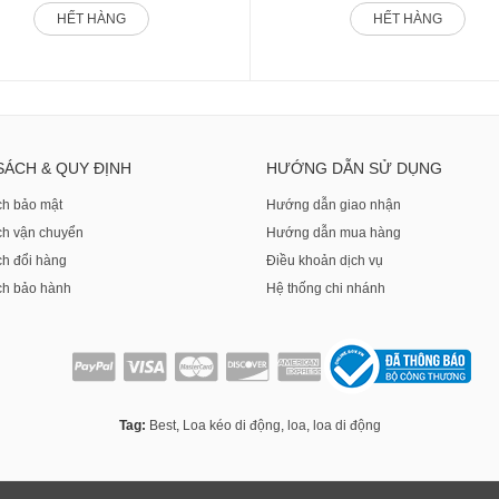
HẾT HÀNG
HẾT HÀNG
SÁCH & QUY ĐỊNH
HƯỚNG DẪN SỬ DỤNG
ch bảo mật
Hướng dẫn giao nhận
ch vận chuyển
Hướng dẫn mua hàng
ch đổi hàng
Điều khoản dịch vụ
ch bảo hành
Hệ thống chi nhánh
Tag:
Best
,
Loa kéo di động
,
loa
,
loa di động