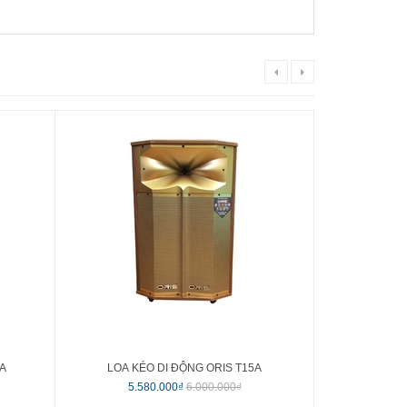
5A
LOA KÉO DI ĐỘNG ORIS T15A
LOA KÉO
5.580.000₫
6.000.000₫
3.3