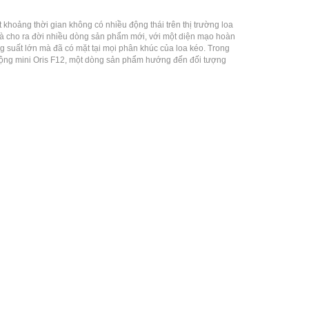
 khoảng thời gian không có nhiều động thái trên thị trường loa
 và cho ra đời nhiều dòng sản phẩm mới, với một diện mạo hoàn
ng suất lớn mà đã có mặt tại mọi phân khúc của loa kéo. Trong
 động mini Oris F12, một dòng sản phẩm hướng đến đối tượng