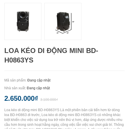
LOA KÉO DI ĐỘNG MINI BD-
H0863YS
Mã sản phẩm:
Đang cập nhật
Nhà sản xuất:
Đang cập nhật
2.650.000₫
3.100.000₫
Loa kéo di động mini BD-H0863YS Là một phiên bản cải tiến hơn từ dòng
loa BD-H0863 đi trước, Loa kéo di động mini BD-H0863YS có những khác
biệt khiến cho việc sử dụng loa trở nên thú vị hơn, đáp ứng được nhiều nhu
cầu hơn trong sinh hoạt hằng ngày, công việc lẫn việc vui chơi giải trí. Thông