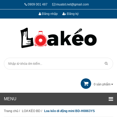
0909 001 487
muatot.net@gmail.com
Đăng nhập
Đăng ký
0
sản phẩm
Trang chủ
/
LOA KÉO BD
/
Loa kéo di động mini BD-H0863YS