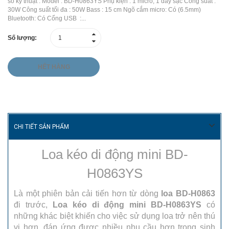
số kỹ thuật : Model : BD-H0863YS Phụ kiện : 1 micro, 1 dây sạc Công suất :
30W Công suất tối đa : 50W Bass : 15 cm Ngõ cắm micro: Có (6.5mm)
Bluetooth: Có Cổng USB :...
Số lượng:
HẾT HÀNG
CHI TIẾT SẢN PHẨM
Loa kéo di động mini BD-
H0863YS
Là một phiên bản cải tiến hơn từ dòng
loa BD-H0863
đi trước,
Loa kéo di động mini BD-H0863YS
có
những khác biệt khiến cho việc sử dụng loa trở nên thú
vị hơn, đáp ứng được nhiều nhu cầu hơn trong sinh