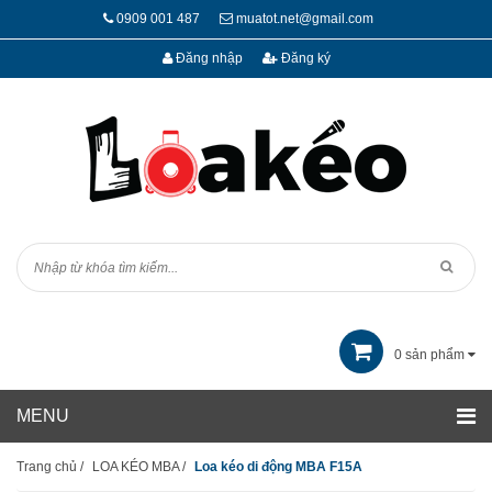
0909 001 487
muatot.net@gmail.com
Đăng nhập
Đăng ký
0
sản phẩm
Trang chủ
/
LOA KÉO MBA
/
Loa kéo di động MBA F15A