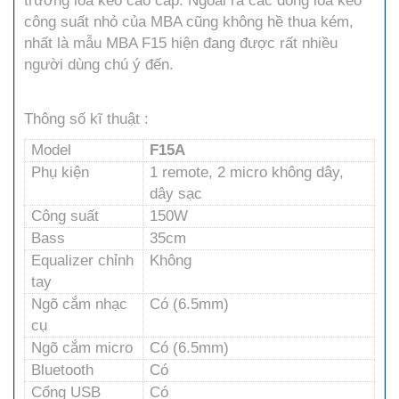
trường loa kéo cao cấp. Ngoài ra các dòng loa kéo
công suất nhỏ của MBA cũng không hề thua kém,
nhất là mẫu MBA F15 hiện đang được rất nhiều
người dùng chú ý đến.
Thông số kĩ thuật :
Model
F15A
Phụ kiện
1 remote, 2 micro không dây,
dây sạc
Công suất
150W
Bass
35cm
Equalizer chỉnh
Không
tay
Ngõ cắm nhạc
Có (6.5mm)
cụ
Ngõ cắm micro
Có (6.5mm)
Bluetooth
Có
Cổng USB
Có