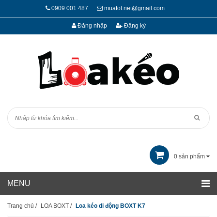
0909 001 487
muatot.net@gmail.com
Đăng nhập
Đăng ký
0
sản phẩm
Trang chủ
/
LOA BOXT
/
Loa kéo di động BOXT K7