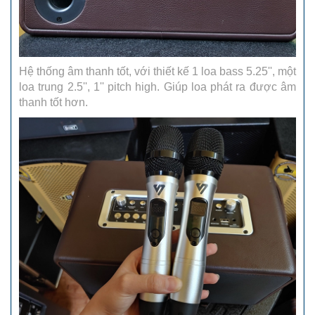
Hệ thống âm thanh tốt, với thiết kế 1 loa bass 5.25'', một
loa trung 2.5'', 1'' pitch high. Giúp loa phát ra được âm
thanh tốt hơn.