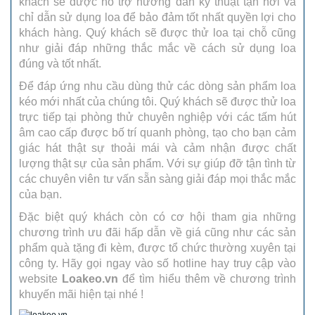
khách sẽ được hỗ trợ hướng dẫn kỹ thuật tận nơi và
chỉ dẫn sử dụng loa để bảo đảm tốt nhất quyền lợi cho
khách hàng. Quý khách sẽ được thử loa tại chỗ cũng
như giải đáp những thắc mắc về cách sử dụng loa
đúng và tốt nhất.
Để đáp ứng nhu cầu dùng thử các dòng sản phẩm loa
kéo mới nhất của chúng tôi. Quý khách sẽ được thử loa
trực tiếp tại phòng thử chuyên nghiệp với các tấm hút
âm cao cấp được bố trí quanh phòng, tạo cho bạn cảm
giác hát thật sự thoải mái và cảm nhận được chất
lượng thật sự của sản phẩm. Với sự giúp đỡ tận tình từ
các chuyên viên tư vấn sẵn sàng giải đáp mọi thắc mắc
của bạn.
Đặc biệt quý khách còn có cơ hội tham gia những
chương trình ưu đãi hấp dẫn về giá cũng như các sản
phẩm quà tặng đi kèm, được tổ chức thường xuyên tại
công ty. Hãy gọi ngay vào số hotline hay truy cập vào
website
Loakeo.vn
để tìm hiểu thêm về chương trình
khuyến mãi hiện tại nhé !