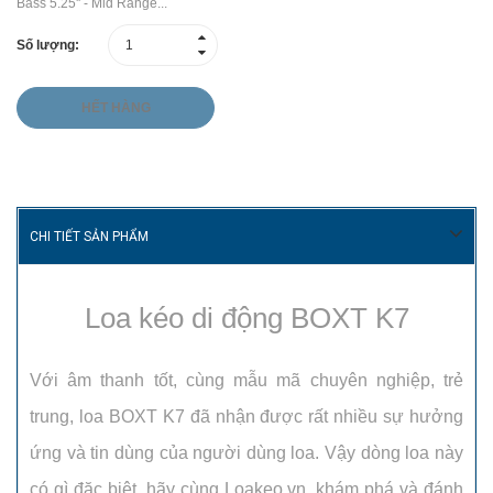
Bass 5.25'' - Mid Range...
Số lượng:
HẾT HÀNG
CHI TIẾT SẢN PHẨM
Loa kéo di động BOXT K7
Với âm thanh tốt, cùng mẫu mã chuyên nghiệp, trẻ
trung, loa BOXT K7 đã nhận được rất nhiều sự hưởng
ứng và tin dùng của người dùng loa. Vậy dòng loa này
có gì đặc biệt, hãy cùng Loakeo.vn, khám phá và đánh