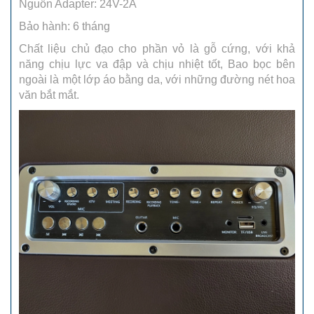
Nguồn Adapter: 24V-2A
Bảo hành: 6 tháng
Chất liệu chủ đạo cho phần vỏ là gỗ cứng, với khả
năng chịu lực va đập và chịu nhiệt tốt, Bao bọc bên
ngoài là một lớp áo bằng da, với những đường nét hoa
văn bắt mắt.