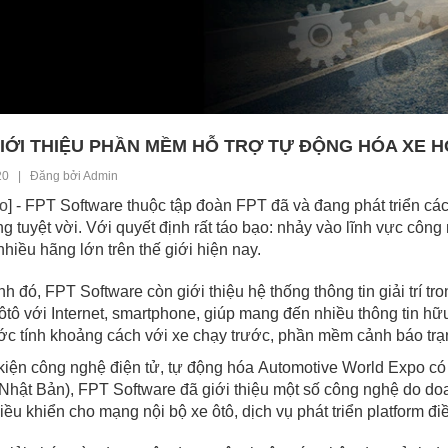
IỚI THIỆU PHẦN MỀM HỖ TRỢ TỰ ĐỘNG HÓA XE H
20 | Đăng bởi Admin
o
] - FPT Software thuộc tập đoàn FPT đã và đang phát triển các 
ng tuyệt vời.
Với quyết định rất táo bạo: nhảy vào lĩnh vực công
 nhiều hãng lớn trên thế giới hiện nay.
h đó, FPT Software còn giới thiệu hệ thống thông tin giải trí trong
i ôtô với Internet, smartphone, giúp mang đến nhiều thông tin hữu í
 tính khoảng cách với xe chạy trước, phần mềm cảnh báo trạng 
kiện công nghệ điện tử, tự động hóa Automotive World Expo có q
Nhật Bản), FPT Software đã giới thiệu một số công nghệ do do
iều khiển cho mạng nội bộ xe ôtô, dịch vụ phát triển platfor