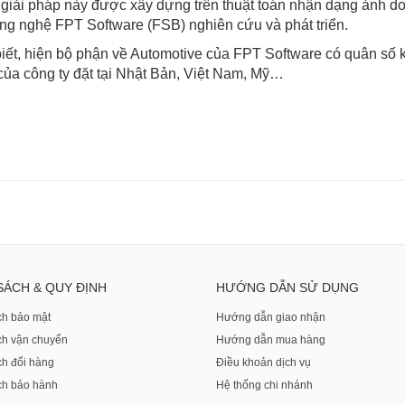
giải pháp này được xây dựng trên thuật toán nhận dạng ản
ông nghệ FPT Software (FSB) nghiên cứu và phát triển.
ết, hiện bộ phận về Automotive của FPT Software có quân số 
ủa công ty đặt tại Nhật Bản, Việt Nam, Mỹ…
SÁCH & QUY ĐỊNH
HƯỚNG DẪN SỬ DỤNG
ch bảo mật
Hướng dẫn giao nhận
ch vận chuyển
Hướng dẫn mua hàng
ch đổi hàng
Điều khoản dịch vụ
ch bảo hành
Hệ thống chi nhánh