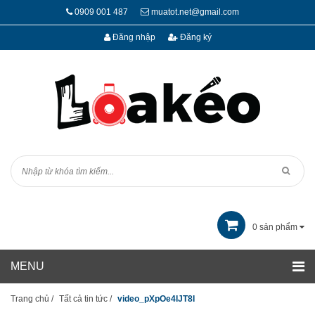
0909 001 487
muatot.net@gmail.com
Đăng nhập
Đăng ký
0
sản phẩm
Trang chủ
/
Tất cả tin tức
/
video_pXpOe4IJT8I