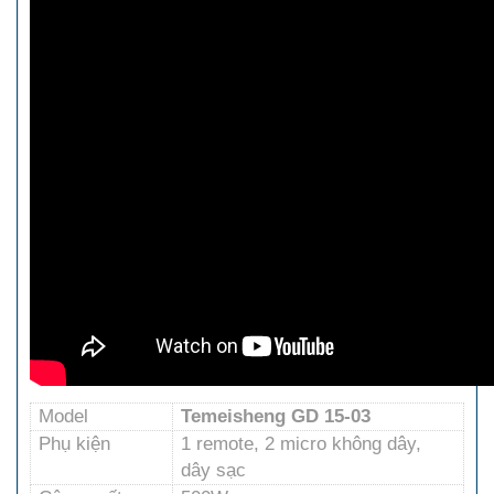
Model
Temeisheng GD 15-03
Phụ kiện
1 remote, 2 micro không dây,
dây sạc