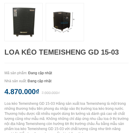
LOA KÉO TEMEISHENG GD 15-03
Mã sản phẩm:
Đang cập nhật
Nhà sản xuất:
Đang cập nhật
4.870.000₫
7.900.000₫
Loa kéo Temeisheng GD 15-03 Hãng sản xuất loa Temeisheng là một trong
những thương hiệu tiên phong du nhập vào thị trường loa kéo trong nước.
Thương hiệu được rất nhiều người dùng tin tưởng và đánh giá cao về chất
lượng cũng như mẫu mã. Không những chỉ đáp ứng nhu cầu loa ở thị trường
nội địa hãng Temeisheng còn hướng tới thị trường châu Âu bằng mẫu sản
phẩm loa kéo Temeisheng GD 15-03 với chất lượng cũng như tính năng