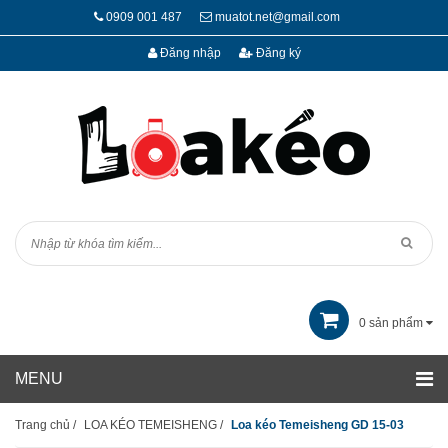
0909 001 487
muatot.net@gmail.com
Đăng nhập
Đăng ký
0
sản phẩm
Trang chủ
/
LOA KÉO TEMEISHENG
/
Loa kéo Temeisheng GD 15-03