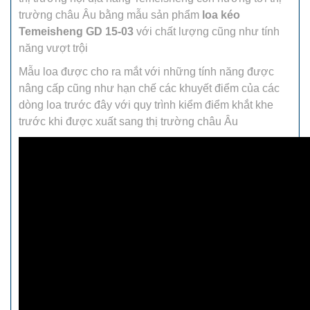
trường châu Âu bằng mẫu sản phẩm
loa kéo
Temeisheng GD 15-03
với chất lượng cũng như tính
năng vượt trội
Mẫu loa được cho ra mắt với những tính năng được
nâng cấp cũng như hạn chế các khuyết điểm của các
dòng loa trước đây với quy trình kiểm điểm khắt khe
trước khi được xuất sang thị trường châu Âu