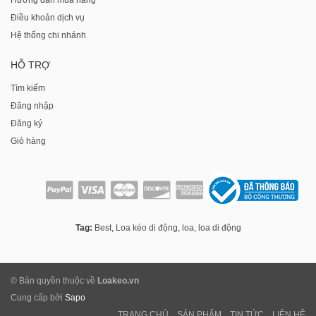
Điều khoản dịch vụ
Hệ thống chi nhánh
HỖ TRỢ
Tìm kiếm
Đăng nhập
Đăng ký
Giỏ hàng
Tag:
Best
,
Loa kéo di động
,
loa
,
loa di động
© Bản quyền thuộc về
Loakeo.vn
Cung cấp bởi
Sapo
TRANG CHỦ
SẢN PHẨM
TIN TỨC
LIÊN HỆ