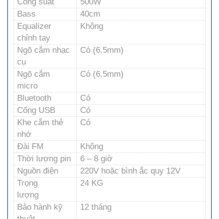
Công suất
500W
Bass
40cm
Equalizer
Không
chỉnh tay
Ngõ cắm nhạc
Có (6.5mm)
cụ
Ngõ cắm
Có (6.5mm)
micro
Bluetooth
Có
Cổng USB
Có
Khe cắm thẻ
Có
nhớ
Đài FM
Không
Thời lượng pin
6 – 8 giờ
Nguồn điện
220V hoặc bình ắc quy 12V
Trọng
24 KG
lượng
Bảo hành kỹ
12 tháng
thuật