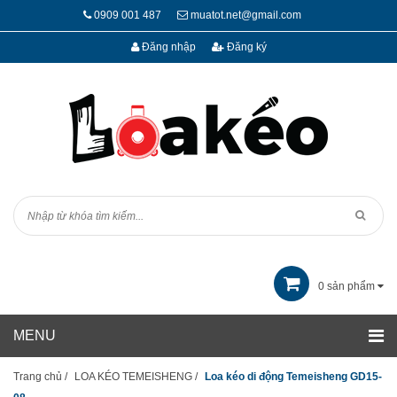
0909 001 487
muatot.net@gmail.com
Đăng nhập
Đăng ký
0
sản phẩm
Trang chủ
/
LOA KÉO TEMEISHENG
/
Loa kéo di động Temeisheng GD15-