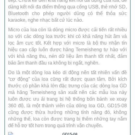
tiếp. Chưa kể đến khả năng kết nối đa dụng của loa, dễ
dàng kết nối đa điểm thông qua cổng USB, thẻ nhớ SD,
Bluetooth cho phép người dùng có thể thỏa sức
karaoke, nghe nhạc bất cứ lúc nào.
Micro của loa còn là dòng micro được cải tiến rất nhiều
so với các dòng loa trước khi có khả năng hút âm và
lọc âm cực tốt. Kết hợp với micro là bộ thu nhận tín
hiệu cao cấp luôn được hãng Temeisheng tự hào với
với khả năng thu, nén dữ liệu âm thanh tốt nhất, đảm
bảo âm thanh đầu ra không bị ngắt, nghẽn.
Do là một dòng loa kéo di động nên tất nhiên vấn đề
“cơ động” của loa cũng rất được quan tâm. Bởi kích
thước có phần khá lớn đặc trưng của các dòng loa GD
mà hãng Temeisheng sản xuất nên các mẫu loa này
luôn được ưu ái trang bị hệ thống bốn bánh xe xoay
360 độ, là một thành viên của dòng loa GD, GD15-08
cũng được thừa hưởng những tính năng đó, không
những thế, loa còn được trang bị thêm những tay nắm
để hỗ trợ tốt hơn trong quá trình vận chuyển.