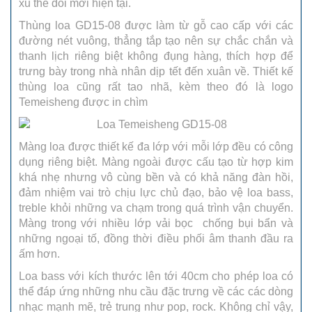
xu thế đổi mới hiện tại.
Thùng loa GD15-08 được làm từ gỗ cao cấp với các
đường nét vuông, thẳng tắp tạo nên sự chắc chắn và
thanh lịch riêng biệt không đụng hàng, thích hợp để
trưng bày trong nhà nhân dịp tết đến xuân về. Thiết kế
thùng loa cũng rất tao nhã, kèm theo đó là logo
Temeisheng được in chìm
Màng loa được thiết kế đa lớp với mỗi lớp đều có công
dụng riêng biệt. Màng ngoài được cấu tạo từ hợp kim
khá nhẹ nhưng vô cùng bền và có khả năng đàn hồi,
đảm nhiệm vai trò chịu lực chủ đạo, bảo vệ loa bass,
treble khỏi những va chạm trong quá trình vận chuyển.
Màng trong với nhiều lớp vải bọc chống bụi bẩn và
những ngoại tố, đồng thời điều phối âm thanh đầu ra
ấm hơn.
Loa bass với kích thước lên tới 40cm cho phép loa có
thể đáp ứng những nhu cầu đặc trưng về các các dòng
nhạc mạnh mẽ, trẻ trung như pop, rock. Không chỉ vậy,