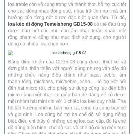
loa treble còn vô cùng trong và thánh thót, hỗ trợ cực tốt
cho các dòng nhạc đồng quê, nhạc trữ tình nơi mà âm
hưởng của từng nốt được đặc biệt quan tâm. Từ đó,
loa kéo di động Temeisheng GD15-08
có thể đáp ứng
được hầu hết các nhu cầu âm nhạc khác nhau, mở
rộng phạm vi cũng như mục đích sử dụng, cho người
dùng có nhiều lựa chọn hơn.
Bảng điều khiển của GD15-08 cũng được thiết kế rất
đơn giản, thân thiện với người dùng nhưng vẫn đầy đủ
những chức năng điều chỉnh như bass, treble, âm
thanh tổng, mic/bass, mic/treble, echo... Hỗ trợ kết nối
đến hai micro rời, cho phép sử dụng cùng lúc đến bốn
micro cùng một nhạc cụ giúp bạn dễ dàng để có được
một nhóm hát mini chỉ với 1 chiếc loa kéo duy nhất. Tha
hồ tận hưởng những bản hợp ca, song ca cùng bạn bè
và gia đình. Loa cũng hỗ trợ ba chế độ sử dụng riêng
biệt, điều chỉ thấy ở những dòng loa cao cấp, đó là chế
độ dùng điện bình, chế độ sạc và chế độ dùng điện trực