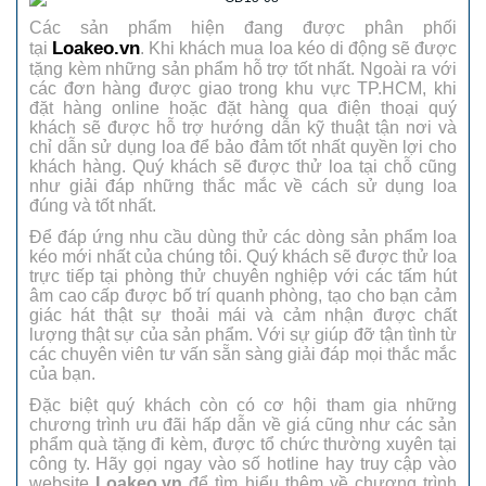
Các sản phẩm hiện đang được phân phối
Loakeo.vn
tại
. Khi khách mua loa kéo di động sẽ được
tặng kèm những sản phẩm hỗ trợ tốt nhất. Ngoài ra với
các đơn hàng được giao trong khu vực TP.HCM, khi
đặt hàng online hoặc đặt hàng qua điện thoại quý
khách sẽ được hỗ trợ hướng dẫn kỹ thuật tận nơi và
chỉ dẫn sử dụng loa để bảo đảm tốt nhất quyền lợi cho
khách hàng. Quý khách sẽ được thử loa tại chỗ cũng
như giải đáp những thắc mắc về cách sử dụng loa
đúng và tốt nhất.
Để đáp ứng nhu cầu dùng thử các dòng sản phẩm loa
kéo mới nhất của chúng tôi. Quý khách sẽ được thử loa
trực tiếp tại phòng thử chuyên nghiệp với các tấm hút
âm cao cấp được bố trí quanh phòng, tạo cho bạn cảm
giác hát thật sự thoải mái và cảm nhận được chất
lượng thật sự của sản phẩm. Với sự giúp đỡ tận tình từ
các chuyên viên tư vấn sẵn sàng giải đáp mọi thắc mắc
của bạn.
Đặc biệt quý khách còn có cơ hội tham gia những
chương trình ưu đãi hấp dẫn về giá cũng như các sản
phẩm quà tặng đi kèm, được tổ chức thường xuyên tại
công ty. Hãy gọi ngay vào số hotline hay truy cập vào
website
Loakeo.vn
để tìm hiểu thêm về chương trình