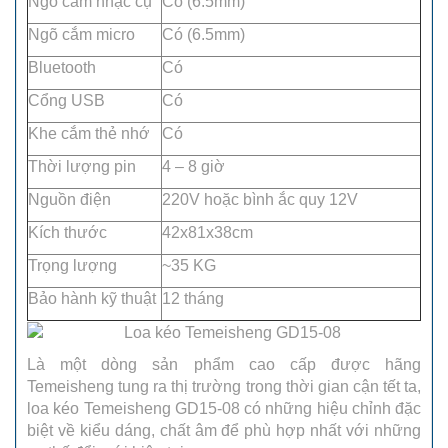
Ngõ cắm nhạc cụ
Có (6.5mm)
Ngõ cắm micro
Có (6.5mm)
Bluetooth
Có
Cổng USB
Có
Khe cắm thẻ nhớ
Có
Thời lượng pin
4 – 8 giờ
Nguồn điện
220V hoặc bình ắc quy 12V
Kích thước
42x81x38cm
Trọng lượng
~35 KG
Bảo hành kỹ thuật
12 tháng
Là một dòng sản phẩm cao cấp được hãng
Temeisheng tung ra thị trường trong thời gian cận tết ta,
loa kéo Temeisheng GD15-08 có những hiệu chỉnh đặc
biệt về kiểu dáng, chất âm để phù hợp nhất với những