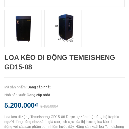
LOA KÉO DI ĐỘNG TEMEISHENG
GD15-08
Mã sản phẩm:
Đang cập nhật
Nhà sản xuất:
Đang cập nhật
5.200.000₫
8.450.000₫
Loa kéo di động Temeisheng GD15-08 Được sự đón nhận ủng hộ từ phía
người dùng cũng như đánh giá cao, tích cực của thị trường loa kéo di
động với các sản phẩm tiền nhiệm trước đây. Hãng sản xuất loa Temeisheng