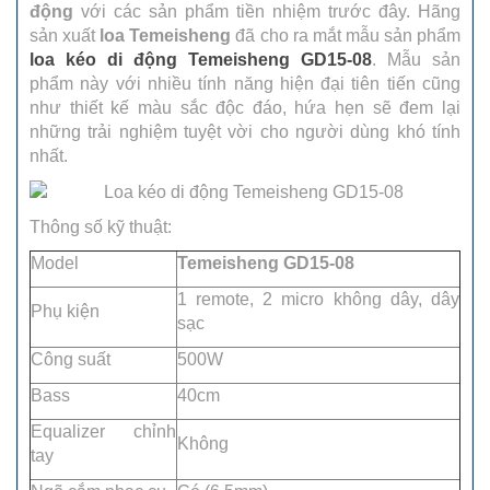
động
với các sản phẩm tiền nhiệm trước đây. Hãng
sản xuất
loa Temeisheng
đã cho ra mắt mẫu sản phẩm
loa kéo di động Temeisheng GD15-08
. Mẫu sản
phẩm này với nhiều tính năng hiện đại tiên tiến cũng
như thiết kế màu sắc độc đáo, hứa hẹn sẽ đem lại
những trải nghiệm tuyệt vời cho người dùng khó tính
nhất.
Thông số kỹ thuật:
Model
Temeisheng GD15-0
8
1 remote, 2 micro không dây, dây
Phụ kiện
sạc
Công suất
500W
Bass
40cm
Equalizer chỉnh
Không
tay