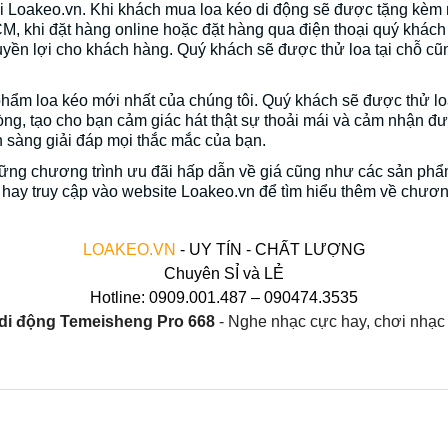
Loakeo.vn. Khi khách mua loa kéo di động sẽ được tặng kèm n
, khi đặt hàng online hoặc đặt hàng qua điện thoại quý khách
quyền lợi cho khách hàng. Quý khách sẽ được thử loa tại chỗ c
ẩm loa kéo mới nhất của chúng tôi. Quý khách sẽ được thử loa 
òng, tạo cho bạn cảm giác hát thật sự thoải mái và cảm nhận đ
n sàng giải đáp mọi thắc mắc của bạn.
hững chương trình ưu đãi hấp dẫn về giá cũng như các sản ph
e hay truy cập vào website Loakeo.vn để tìm hiểu thêm về chương
LOAKEO.VN
 - UY TÍN - CHẤT LƯỢNG
Chuyên SỈ và LẺ
Hotline: 0909.001.487 – 090474.3535
 di động Temeisheng Pro 668 
- Nghe nhạc cực hay, chơi nhạc