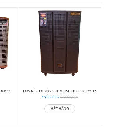
D06-39
LOA KÉO DI ĐỘNG TEMEISHENG ED 155-15
LOA KÉO DI Đ
4.900.000₫
5.990.000₫
5.1
HẾT HÀNG