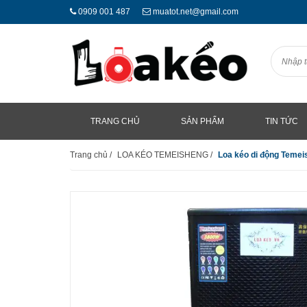
0909 001 487
muatot.net@gmail.com
TRANG CHỦ
SẢN PHẨM
TIN TỨC
Trang chủ
/
LOA KÉO TEMEISHENG
/
Loa kéo di động Teme