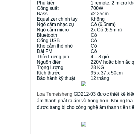
Phụ kiện
1 remote, 2 micro k
Công suất
700W
Bass
x2 35cm
Equalizer chỉnh tay
Không
Ngõ cắm nhạc cụ
Có (6.5mm)
Ngõ cắm micro
2x Có (6.5mm)
Bluetooth
Có
Cổng USB
Có
Khe cắm thẻ nhớ
Có
Đài FM
Có
Thời lượng pin
4 – 8 giờ
Nguồn điện
220V hoặc bình ắc 
Trọng lượng
28 KG
Kích thước
95 x 37 x 50cm
Bảo hành kỹ thuật
12 tháng
Loa Temeisheng
GD212-03 được thiết kế kiể
âm thanh phát ra ấm và trong hơn. Khung loa 
được trang bị cho công nghệ âm thanh tiên t