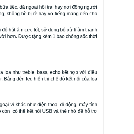
ữa tiệc, dã ngoại hội trại hay nơi đông người
ng, không hề bị rè hay vỡ tiếng mang đến cho
 độ hút âm cực tốt, sử dụng bộ xử lí âm thanh
t vời hơn. Được tặng kèm 1 bao chống sốc thời
 loa như treble, bass, echo kết hợp với điều
 Bảng đèn led hiển thị chế độ kết nối của loa
oại vi khác như điện thoại di động, máy tính
 còn có thể kết nối USB và thẻ nhớ để hỗ trợ