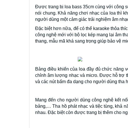
Được trang bị loa bass 35cm cùng với công su
nói chung. Khả năng chơi nhạc của loa thì k
người dùng một cảm giác trải nghiệm âm nhạ
Đặc biệt hơn nữa, để có thể karaoke thỏa thí
công nghệ mới với bộ lọc kép mang lại âm tha
thang, mẫu mã khá sang trọng giúp bảo vệ mic
Bảng điều khiển của loa đầy đủ chức năng vô
chỉnh âm lượng nhạc và micro. Được hỗ trợ th
và các nút bấm đa dạng cho người dùng tha hồ
Mang đến cho người dùng công nghệ kết nối B
bảng,… Tha hồ phát nhạc và tiệc tùng, khả n
nhau. Đặc biệt còn được trang bị thêm cho n