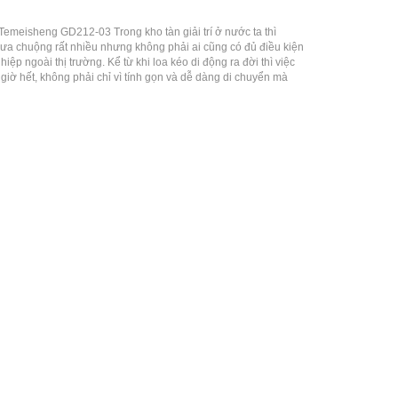
Temeisheng GD212-03 Trong kho tàn giải trí ở nước ta thì
ợc ưa chuộng rất nhiều nhưng không phải ai cũng có đủ điều kiện
p ngoài thị trường. Kể từ khi loa kéo di động ra đời thì việc
giờ hết, không phải chỉ vì tính gọn và dễ dàng di chuyển mà