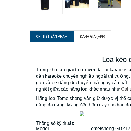
CHI TIẾT SẢN PHẨM
ĐÁNH GIÁ (APP)
Loa kéo 
Trong kho tàn giải trí ở nước ta thì karaoke
dàn karaoke chuyên nghiệp ngoài thị trường. K
gọn và dễ dàng di chuyển mà ngay cả chất lư
nghiệt giữa các hãng loa khác nhau như
Cali
Hãng loa Temeisheng vẫn giữ được vị thế c
dáng đa dạng. Mang đến hôm nay cho bạn đọc
Thông số kỹ thuật:
Model
Temeisheng GD212