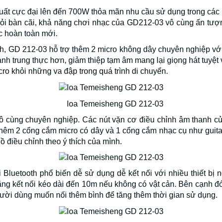
ất cực đại lên đến 700W thỏa mãn nhu cầu sử dụng trong các b
hỏi bàn cãi, khả năng chơi nhạc của GD212-03 vô cùng ấn tượ
c hoàn toàn mới.
ch, GD 212-03 hỗ trợ thêm 2 micro không dây chuyên nghiệp với
nh trung thực hơn, giảm thiệp tạm âm mang lại giọng hát tuyệ
ro khỏi những va đập trong quá trình di chuyển.
 cùng chuyên nghiệp. Các nút vặn cơ điều chỉnh âm thanh của
êm 2 cổng cắm micro có dây và 1 cổng cắm nhạc cụ như guitar.
 điều chỉnh theo ý thích của mình.
luetooth phổ biến dễ sử dụng dễ kết nối với nhiều thiết bị ng
ăng kết nối kéo dài đến 10m nếu không có vật cản. Bên cạnh đó
gười dùng muốn nối thêm bình để tăng thêm thời gian sử dụng.