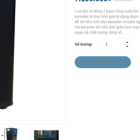
8.200.000₫
Loa kéo di động 2 bass công suất lớn 
karaoke là loại hình giải trí đang đư
để sở hữu một dàn karaoke chuyên nghiệ
hát karaoke trở nên đơn giản hơn bao 
ngay cả chất lượng cũng vô...
Số lượng:
HẾT HÀNG