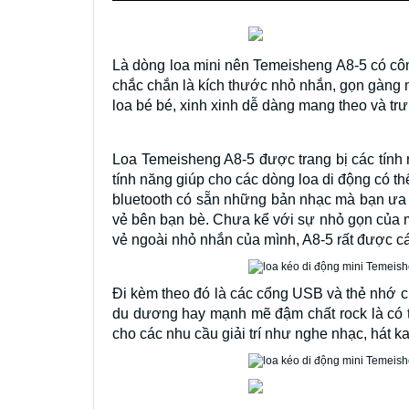
Là dòng loa mini nên Temeisheng A8-5 có cô
chắc chắn là kích thước nhỏ nhắn, gọn gàng m
loa bé bé, xinh xinh dễ dàng mang theo và tr
Loa Temeisheng A8-5 được trang bị các tính n
tính năng giúp cho các dòng loa di động có th
bluetooth có sẵn những bản nhạc mà bạn ưa t
vẻ bên bạn bè. Chưa kể với sự nhỏ gọn của m
vẻ ngoài nhỏ nhắn của mình, A8-5 rất được cá
Đi kèm theo đó là các cổng USB và thẻ nhớ ch
du dương hay mạnh mẽ đậm chất rock là có t
cho các nhu cầu giải trí như nghe nhạc, hát k