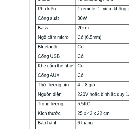
Phụ kiện
1 remote, 1 micro không 
Công suất
80W
Bass
20cm
Ngõ cắm micro
Có (6.5mm)
Bluetooth
Có
Cổng USB
Có
Khe cắm thẻ nhớ
Có
Cống AUX
Có
Thời lượng pin
4 – 8 giờ
Nguồn điện
220V hoặc bình ắc quy 
Trọng lượng
5,5KG
Kích thước
25 x 42 x 22 cm
Bảo hành
6 tháng