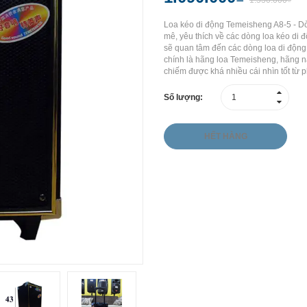
1.530.000₫
Loa kéo di động Temeisheng A8-5 - D
mê, yêu thích về các dòng loa kéo di 
sẽ quan tâm đến các dòng loa di động m
chính là hãng loa Temeisheng, hãng nà
chiếm được khá nhiều cái nhìn tốt từ ph
Số lượng:
HẾT HÀNG