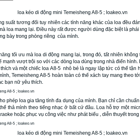
ng suất tương đối tuy nhiên các tính năng khác của loa đều 
à loa mang lại. Điều này rất được người dùng đặc biệt là phái
ưng bày trong phòng riêng của mình.
ăng tối ưu mà loa di động mang lại, trong đó, tất nhiên không 
ế mạnh vượt trội so với các dòng loa dùng trong nhà điển hình. B
hích và một chiếc loa A8-5 nhỏ bé là ngay lập tức có thể tận 
ình, Temeisheng A8-5 hoàn toàn có thể xách tay mang theo tới 
c bạn nữ yêu thích.
o phép loa gia tăng tính đa dụng của mình. Bạn chỉ cần chuẩn
hể thả mình theo tiếng nhạc ở bất cứ đâu. Loa hỗ trợ một mic
araoke hoặc phục vụ công việc như phát biểu , diễn thuyết trong 