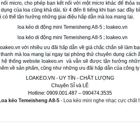
nối micro, cho phép bạn kết nối với một micro khác để thỏa 
 dụng của loa cũng khá dài, từ 4 đến 6 tiếng khi bạn sạc đầy bì
ại có thể tận hưởng những giai điệu hấp dẫn mà loa mang lại.
akeo.vn với nhiều ưu đãi hấp dẫn về giá chắc chắn sẽ làm bạn 
thanh mà loa mang lại ngay tại phòng thử chuyên dụng cách âm
a hệ thống website loakeo.vn và vẫn sẽ được tận hưởng những
u thêm về sản phẩm, cũng như những ưu đãi hấp dẫn của công ty
LOAKEO.VN - UY TÍN - CHẤT LƯỢNG
Chuyên SỈ và LẺ
Hotline: 0909.001.487 – 090474.3535
Loa k
éo
 Temeisheng A8-5 
- Loa kéo mini nghe nhạc cực chất !!