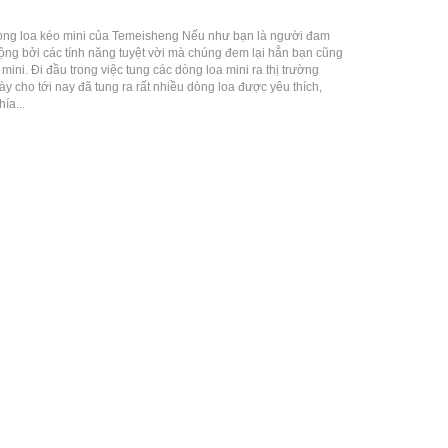
òng loa kéo mini của Temeisheng Nếu như bạn là người đam
động bởi các tính năng tuyệt vời mà chúng đem lại hẳn bạn cũng
ini. Đi đầu trong việc tung các dòng loa mini ra thị trường
y cho tới nay đã tung ra rất nhiều dòng loa được yêu thích,
ía...