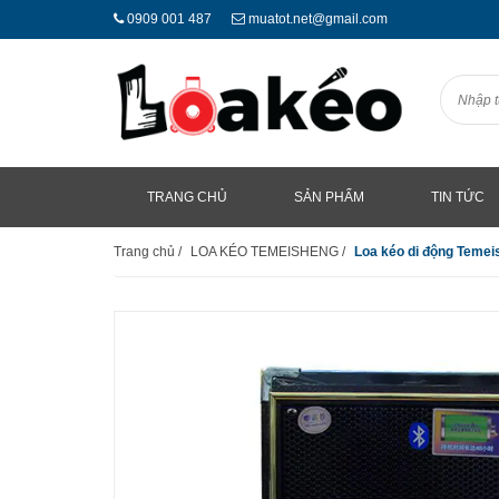
0909 001 487
muatot.net@gmail.com
TRANG CHỦ
SẢN PHẨM
TIN TỨC
Trang chủ
/
LOA KÉO TEMEISHENG
/
Loa kéo di động Temei