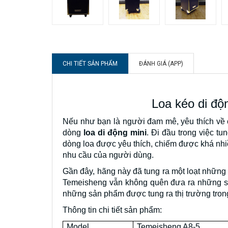
CHI TIẾT SẢN PHẨM
ĐÁNH GIÁ (APP)
Loa kéo di độ
Nếu như bạn là người đam mê, yêu thích về
dòng
loa di động mini
. Đi đầu trong việc tu
dòng loa được yêu thích, chiếm được khá nhiề
nhu cầu của người dùng.
Gần đây, hãng này đã tung ra một loạt những
Temeisheng vẫn không quên đưa ra những sả
những sản phẩm được tung ra thị trường tron
Thông tin chi tiết sản phẩm:
Model
Temeisheng A8-5