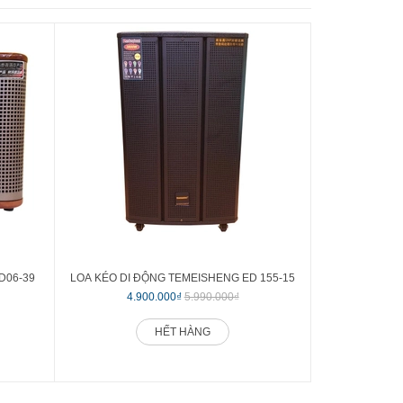
D06-39
LOA KÉO DI ĐỘNG TEMEISHENG ED 155-15
LOA KÉO DI Đ
4.900.000₫
5.990.000₫
5.1
HẾT HÀNG