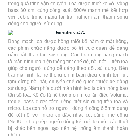
trong quá trình vận chuyển. Loa được thiết kế với vòng
bass 30 cm, cùng công suất 600W mạnh mẽ kết hợp
với treble trong mang lại trải nghiệm âm thanh sống
động cho người sử dụng.
Bảng mạch loa được hãng thiết kế nằm ở mặt hông,
các phím chức năng được bố trí trực quan dễ dàng
nắm bắt, thao tác, sử dụng. Góc trên cùng bảng mạch
là màn hình led hiện thông tin: chế độ, bài hát… trên loa
giúp cho người dùng dễ dàng theo dõi, sử dụng. Bên
trái mà hình là hệ thống phím bấm điều chỉnh tới, lui,
tạm dừng bài hát, chuyển chế độ quen thuộc dễ dàng
sử dụng. Nằm phía dưới màn hình led là đèn thông báo
tần số loa. Kế đó là hệ thông phím cơ ặn điều Volume,
treble, bass được tách riêng biệt sử dụng trên loa và
micro. Loa còn hỗ trợ người dùng 4 cổng 6.5mm dùng
để kết nối với micro có dây, nhạc cụ, cũng như cổng
IN/OUT cho phép người dùng kết nối loa với các thiết
bị khác bên ngoài tạo nên hệ thống âm thanh hoàn
chình.