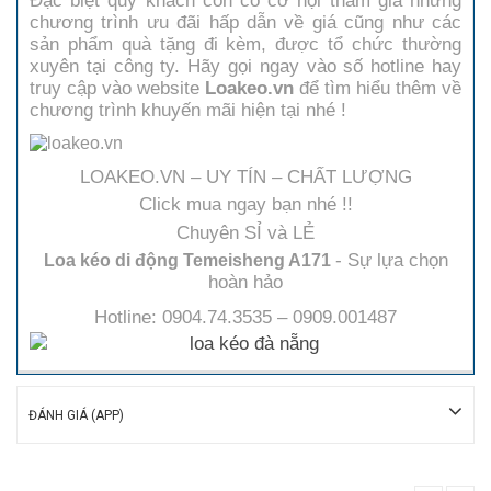
Đặc biệt quý khách còn có cơ hội tham gia những
chương trình ưu đãi hấp dẫn về giá cũng như các
sản phẩm quà tặng đi kèm, được tổ chức thường
xuyên tại công ty. Hãy gọi ngay vào số hotline hay
truy cập vào website
Loakeo.vn
để tìm hiểu thêm về
chương trình khuyến mãi hiện tại nhé !
LOAKEO.VN – UY TÍN – CHẤT LƯỢNG
Click mua ngay bạn nhé !!
Chuyên SỈ và LẺ
- Sự lựa chọn
Loa kéo di động Temeisheng A171
hoàn hảo
Hotline: 0904.74.3535 – 0909.001487
ĐÁNH GIÁ (APP)