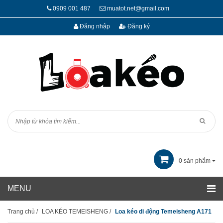
0909 001 487
muatot.net@gmail.com
Đăng nhập
Đăng ký
0
sản phẩm
Trang chủ
/
LOA KÉO TEMEISHENG
/
Loa kéo di động Temeisheng A171