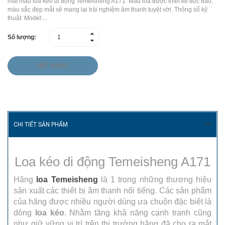
mắt mẫu loa kéo di động Temeisheng A171. Mẫu loa được thiết kế độc đáo,
màu sắc đẹp mắt sẽ mang lại trải nghiệm âm thanh tuyệt vời. Thông số kỹ
thuật: Model:...
Số lượng:
HẾT HÀNG
CHI TIẾT SẢN PHẨM
Loa kéo di động Temeisheng A171
Hãng
loa Temeisheng
là 1 trong những thương hiệu
sản xuất các thiết bị âm thanh nổi tiếng. Các sản phẩm
của hãng được nhiều người dùng ưa chuộn đặc biêt là
dòng
loa kéo
. Nhằm tăng khả năng cạnh tranh cũng
như giữ vững vị trí trên thị trường hãng đã cho ra mắt