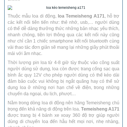
Thuộc mẫu loa di động,
loa Temeisheng A171
, hỗ trợ
các kết nối tiên tiến như: thẻ nhớ, usb,… người dùng
có thể dễ dàng thưởng thức những bản nhạc yêu thích,
nhanh chóng, tiện lợi thông qua các kết nối này cũng
như chỉ cần 1 chiếc smartphone kết nối bluetooth cùng
vài thao tác đơn giản sẽ mang lại những giây phút thoải
mái với âm nhạc.
Thời lượng pin loa từ 4-8 giờ tùy thuộc vào công suất
người dùng sử dụng, loa còn được trang cổng sạc qua
bình ắc quy 12V cho phép người dùng có thể kéo dài
đảm bảo cuộc vui không bị ngắt quãng hay có thể sử
dụng loa ở những nơi hạn chế về điện, trong những
chuyến dạ ngoại, du lịch, phượt…
Nằm trong dòng loa di động nên hãng Temeisheng chú
trọng đến khả năng di động trên loa.
Temeisheng A171
được trang bị 4 bánh xe xoay 360 độ trợ giúp người
dùng di chuyển loa đến hẫu hết mọi nơi, nhẹ nhàng,