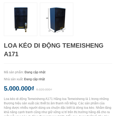
LOA KÉO DI ĐỘNG TEMEISHENG
A171
Mã sản phẩm:
Đang cập nhật
Nhà sản xuất:
Đang cập nhật
5.000.000₫
6.320.000₫
Loa kéo di động Temeisheng A171 Hãng loa Temeisheng là 1 trong những
thương hiệu sản xuất các thiết bị âm thanh nổi tiếng. Các sản phẩm của
hãng được nhiều người dùng ưa chuộn đặc biêt là dòng loa kéo. Nhằm tăng
khả năng cạnh tranh cũng như giữ vững vị trí trên thị trường hãng đã cho ra